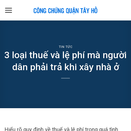
Skip
to
content
TIN TỨC
3 loại thuế và lệ phí mà người
dân phải trả khi xây nhà ở
Hiểu rõ quy định về thuế và lệ phí trong quá tình