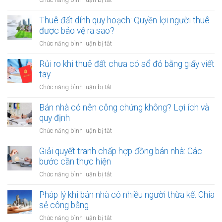
Chức năng bình luận bị tắt
cọc
Cho
khi
thuê
Thuê đất dính quy hoạch: Quyền lợi người thuê
thuê
đất
được bảo vệ ra sao?
đất
công
giá
ở
Chức năng bình luận bị tắt
cộng,
trị
Thuê
đất
lớn
đất
Rủi ro khi thuê đất chưa có sổ đỏ bằng giấy viết
công
bằng
dính
tay
ích:
văn
quy
Văn
ở
Chức năng bình luận bị tắt
bản
hoạch:
phòng
Rủi
công
Quyền
công
ro
Bán nhà có nên công chứng không? Lợi ích và
chứng
lợi
chứng
khi
quy định
người
có
thuê
thuê
ở
Chức năng bình luận bị tắt
thụ
đất
được
Bán
lý?
chưa
bảo
nhà
Giải quyết tranh chấp hợp đồng bán nhà: Các
có
vệ
có
bước cần thực hiện
sổ
ra
nên
đỏ
ở
Chức năng bình luận bị tắt
sao?
công
bằng
Giải
chứng
giấy
quyết
Pháp lý khi bán nhà có nhiều người thừa kế: Chia
không?
viết
tranh
sẻ công bằng
Lợi
tay
chấp
ích
ở
Chức năng bình luận bị tắt
hợp