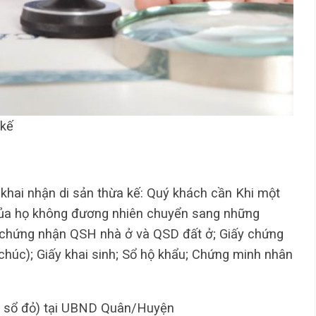
 kế
khai nhận di sản thừa kế: Quý khách cần Khi một
của họ không đương nhiên chuyển sang những
y chứng nhận QSH nhà ở và QSD đất ở; Giấy chứng
i chúc); Giấy khai sinh; Sổ hộ khẩu; Chứng minh nhân
n sổ đỏ) tại UBND Quân/Huyện