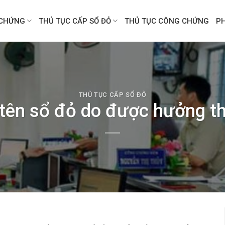
CHỨNG
THỦ TỤC CẤP SỔ ĐỎ
THỦ TỤC CÔNG CHỨNG
P
THỦ TỤC CẤP SỔ ĐỎ
tên sổ đỏ do được hưởng t