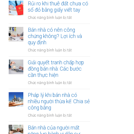
đất
Rủi ro khi thuê đất chưa có
ích:
bản
dính
sổ đỏ bằng giấy viết tay
Văn
công
quy
phòng
chứng
ở
Chức năng bình luận bị tắt
hoạch:
công
Rủi
Quyền
chứng
ro
Bán nhà có nên công
lợi
có
khi
chứng không? Lợi ích và
người
thụ
thuê
quy định
thuê
lý?
đất
được
ở
Chức năng bình luận bị tắt
chưa
bảo
Bán
có
vệ
nhà
Giải quyết tranh chấp hợp
sổ
ra
có
đồng bán nhà: Các bước
đỏ
sao?
nên
cần thực hiện
bằng
công
giấy
ở
Chức năng bình luận bị tắt
chứng
viết
Giải
không?
tay
quyết
Pháp lý khi bán nhà có
Lợi
tranh
nhiều người thừa kế: Chia sẻ
ích
chấp
công bằng
và
hợp
quy
ở
Chức năng bình luận bị tắt
đồng
định
Pháp
bán
lý
Bán nhà của người mất
nhà:
khi
Các