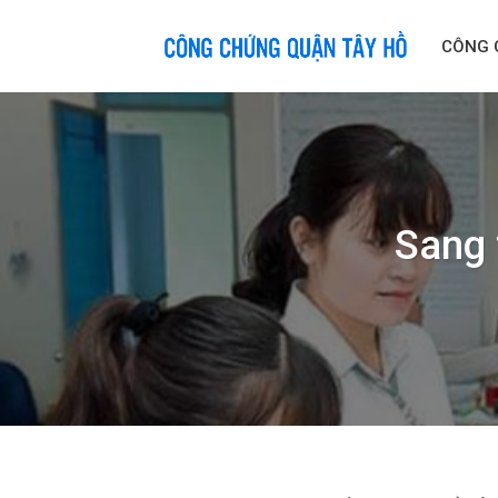
Skip
to
CÔNG 
content
Sang 