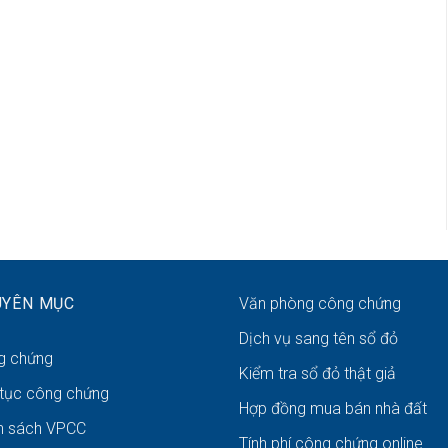
UYÊN MỤC
Văn phòng công chứng
Dịch vụ sang tên sổ đỏ
g chứng
Kiểm tra sổ đỏ thật giả
 tục công chứng
Hợp đồng mua bán nhà đất
h sách VPCC
Tính phí công chứng online