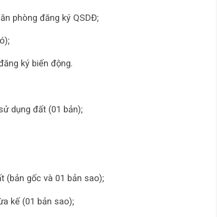
Văn phòng đăng ký QSDĐ;
ó);
ăng ký biến động.
sử dụng đất (01 bản);
 (bản gốc và 01 bản sao);
a kế (01 bản sao);