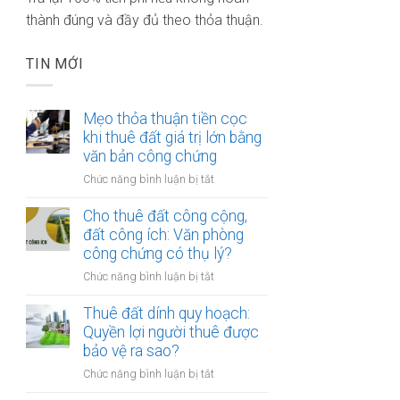
thành đúng và đầy đủ theo thỏa thuận.
TIN MỚI
Mẹo thỏa thuận tiền cọc
khi thuê đất giá trị lớn bằng
văn bản công chứng
ở
Chức năng bình luận bị tắt
Mẹo
thỏa
Cho thuê đất công cộng,
thuận
đất công ích: Văn phòng
tiền
công chứng có thụ lý?
cọc
ở
Chức năng bình luận bị tắt
khi
Cho
thuê
thuê
Thuê đất dính quy hoạch:
đất
đất
Quyền lợi người thuê được
giá
công
bảo vệ ra sao?
trị
cộng,
lớn
ở
Chức năng bình luận bị tắt
đất
bằng
Thuê
công
văn