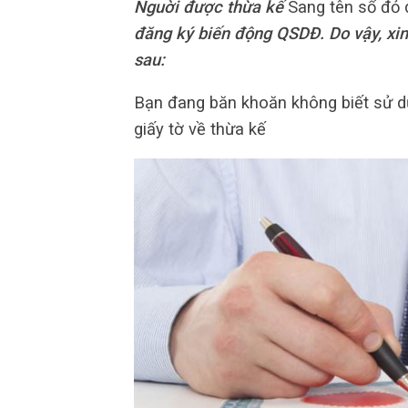
Nguời được thừa kế
Sang tên sổ đỏ
đăng ký biến động QSDĐ. Do vậy, xin
sau:
Bạn đang băn khoăn không biết sử 
giấy tờ về thừa kế