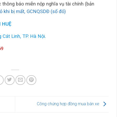
ặc thông báo miễn nộp nghĩa vụ tài chính (bản
ỏ khi bị mất, GCNQSDĐ (sổ đỏ)
 HUỆ
 Cát Linh, TP. Hà Nội.
69
Công chứng hợp đồng mua bán xe