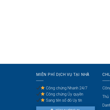
MIỄN PHÍ DỊCH VỤ TẠI NHÀ
CH
Công chứng Nhanh 24/7
Côn
Công chứng Ủy quyền
Thủ
Sang tên sổ đỏ Uy tín
Dan