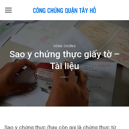
Skip
to
content
CÔNG CHỨNG
Sao y chứng thực giấy tờ –
Tài liệu
Sao y chứng thực (hay còn gọi là chứng thực từ