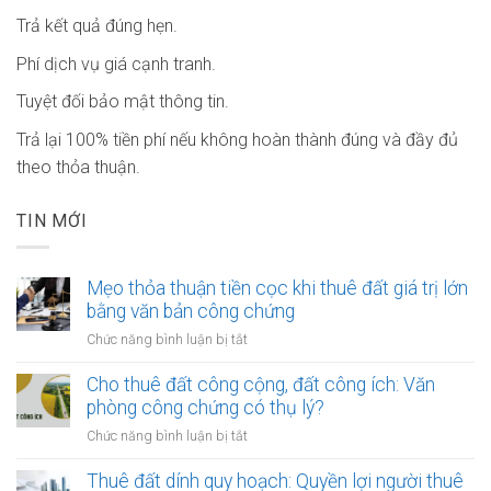
Trả kết quả đúng hẹn.
Phí dịch vụ giá cạnh tranh.
Tuyệt đối bảo mật thông tin.
Trả lại 100% tiền phí nếu không hoàn thành đúng và đầy đủ
theo thỏa thuận.
TIN MỚI
Mẹo thỏa thuận tiền cọc khi thuê đất giá trị lớn
bằng văn bản công chứng
ở
Chức năng bình luận bị tắt
Mẹo
thỏa
Cho thuê đất công cộng, đất công ích: Văn
thuận
phòng công chứng có thụ lý?
tiền
ở
Chức năng bình luận bị tắt
cọc
Cho
khi
thuê
Thuê đất dính quy hoạch: Quyền lợi người thuê
thuê