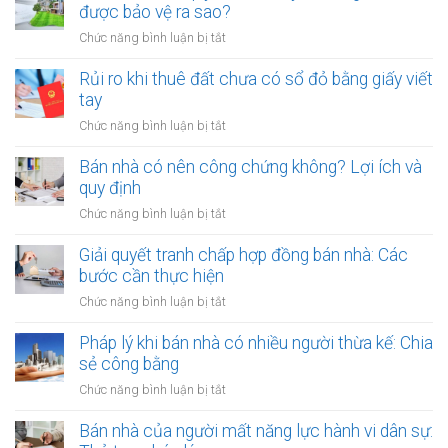
đất
được bảo vệ ra sao?
đất
công
giá
ở
Chức năng bình luận bị tắt
cộng,
trị
Thuê
đất
lớn
đất
Rủi ro khi thuê đất chưa có sổ đỏ bằng giấy viết
công
bằng
dính
tay
ích:
văn
quy
Văn
ở
Chức năng bình luận bị tắt
bản
hoạch:
phòng
Rủi
công
Quyền
công
ro
Bán nhà có nên công chứng không? Lợi ích và
chứng
lợi
chứng
khi
quy định
người
có
thuê
thuê
ở
Chức năng bình luận bị tắt
thụ
đất
được
Bán
lý?
chưa
bảo
nhà
Giải quyết tranh chấp hợp đồng bán nhà: Các
có
vệ
có
bước cần thực hiện
sổ
ra
nên
đỏ
ở
Chức năng bình luận bị tắt
sao?
công
bằng
Giải
chứng
giấy
quyết
Pháp lý khi bán nhà có nhiều người thừa kế: Chia
không?
viết
tranh
sẻ công bằng
Lợi
tay
chấp
ích
ở
Chức năng bình luận bị tắt
hợp
và
Pháp
đồng
quy
lý
Bán nhà của người mất năng lực hành vi dân sự:
bán
định
khi