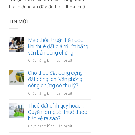
thành đúng và đầy đủ theo thỏa thuận.
TIN MỚI
Mẹo thỏa thuận tiền cọc
khi thuê đất giá trị lớn bằng
văn bản công chứng
ở
Chức năng bình luận bị tắt
Mẹo
thỏa
Cho thuê đất công cộng,
thuận
đất công ích: Văn phòng
tiền
công chứng có thụ lý?
cọc
ở
Chức năng bình luận bị tắt
khi
Cho
thuê
thuê
Thuê đất dính quy hoạch:
đất
đất
Quyền lợi người thuê được
giá
công
bảo vệ ra sao?
trị
cộng,
lớn
ở
Chức năng bình luận bị tắt
đất
bằng
Thuê
công
văn