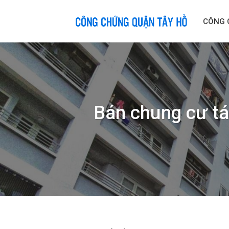
Skip
to
CÔNG 
content
Bán chung cư tá