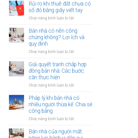
đất
Rủi ro khi thuê đất chưa có
ích:
bản
dính
sổ đỏ bằng giấy viết tay
Văn
công
quy
phòng
chứng
ở
Chức năng bình luận bị tắt
hoạch:
công
Rủi
Quyền
chứng
ro
Bán nhà có nên công
lợi
có
khi
chứng không? Lợi ích và
người
thụ
thuê
quy định
thuê
lý?
đất
được
ở
Chức năng bình luận bị tắt
chưa
bảo
Bán
có
vệ
nhà
Giải quyết tranh chấp hợp
sổ
ra
có
đồng bán nhà: Các bước
đỏ
sao?
nên
cần thực hiện
bằng
công
giấy
ở
Chức năng bình luận bị tắt
chứng
viết
Giải
không?
tay
quyết
Pháp lý khi bán nhà có
Lợi
tranh
nhiều người thừa kế: Chia sẻ
ích
chấp
công bằng
và
hợp
quy
ở
Chức năng bình luận bị tắt
đồng
định
Pháp
bán
lý
Bán nhà của người mất
nhà:
khi
Các