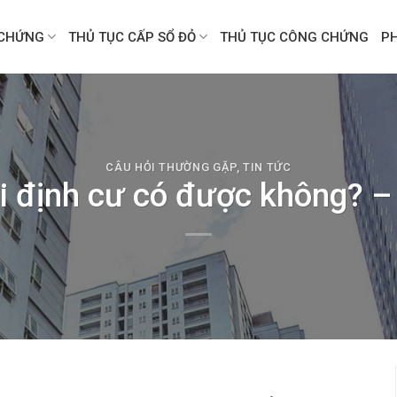
CHỨNG
THỦ TỤC CẤP SỔ ĐỎ
THỦ TỤC CÔNG CHỨNG
P
CÂU HỎI THƯỜNG GẶP
,
TIN TỨC
i định cư có được không? – T