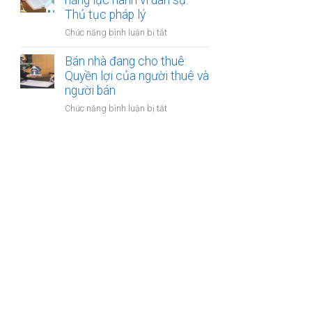
năng lực hành vi dân sự:
bán
Thủ tục pháp lý
bước
nhà
cần
ở
Chức năng bình luận bị tắt
có
thực
Bán
nhiều
hiện
nhà
Bán nhà đang cho thuê:
người
của
Quyền lợi của người thuê và
thừa
người
người bán
kế:
mất
Chia
ở
Chức năng bình luận bị tắt
năng
sẻ
Bán
lực
công
nhà
hành
bằng
đang
vi
cho
dân
thuê:
sự:
Quyền
Thủ
lợi
tục
của
pháp
người
lý
thuê
và
người
bán