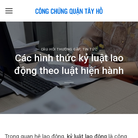
Skip
to
content
CÂU HỎI THƯỜNG GẶP
,
TIN TỨC
Các hình thức kỷ luật lao
động theo luật hiện hành
Trong quan hệ lao động,
kỷ luật lao động
là công