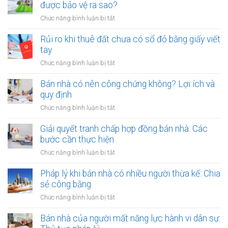
đất
được bảo vệ ra sao?
đất
công
giá
ở
Chức năng bình luận bị tắt
cộng,
trị
Thuê
đất
lớn
đất
Rủi ro khi thuê đất chưa có sổ đỏ bằng giấy viết
công
bằng
dính
tay
ích:
văn
quy
Văn
ở
Chức năng bình luận bị tắt
bản
hoạch:
phòng
Rủi
công
Quyền
công
ro
Bán nhà có nên công chứng không? Lợi ích và
chứng
lợi
chứng
khi
quy định
người
có
thuê
thuê
ở
Chức năng bình luận bị tắt
thụ
đất
được
Bán
lý?
chưa
bảo
nhà
Giải quyết tranh chấp hợp đồng bán nhà: Các
có
vệ
có
bước cần thực hiện
sổ
ra
nên
đỏ
ở
Chức năng bình luận bị tắt
sao?
công
bằng
Giải
chứng
giấy
quyết
Pháp lý khi bán nhà có nhiều người thừa kế: Chia
không?
viết
tranh
sẻ công bằng
Lợi
tay
chấp
ích
ở
Chức năng bình luận bị tắt
hợp
và
Pháp
đồng
quy
lý
Bán nhà của người mất năng lực hành vi dân sự:
bán
định
khi