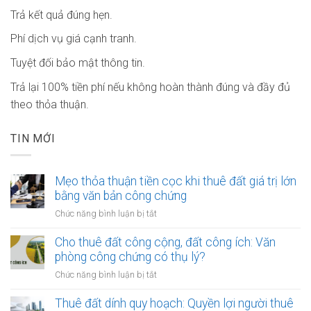
Trả kết quả đúng hẹn.
Phí dịch vụ giá cạnh tranh.
Tuyệt đối bảo mật thông tin.
Trả lại 100% tiền phí nếu không hoàn thành đúng và đầy đủ
theo thỏa thuận.
TIN MỚI
Mẹo thỏa thuận tiền cọc khi thuê đất giá trị lớn
bằng văn bản công chứng
ở
Chức năng bình luận bị tắt
Mẹo
thỏa
Cho thuê đất công cộng, đất công ích: Văn
thuận
phòng công chứng có thụ lý?
tiền
ở
Chức năng bình luận bị tắt
cọc
Cho
khi
thuê
Thuê đất dính quy hoạch: Quyền lợi người thuê
thuê