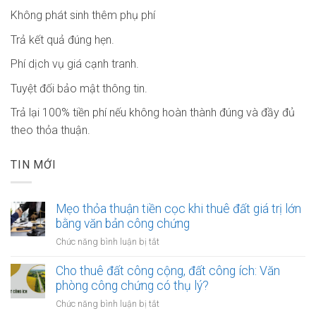
Không phát sinh thêm phụ phí
Trả kết quả đúng hẹn.
Phí dịch vụ giá cạnh tranh.
Tuyệt đối bảo mật thông tin.
Trả lại 100% tiền phí nếu không hoàn thành đúng và đầy đủ
theo thỏa thuận.
TIN MỚI
Mẹo thỏa thuận tiền cọc khi thuê đất giá trị lớn
bằng văn bản công chứng
ở
Chức năng bình luận bị tắt
Mẹo
thỏa
Cho thuê đất công cộng, đất công ích: Văn
thuận
phòng công chứng có thụ lý?
tiền
ở
Chức năng bình luận bị tắt
cọc