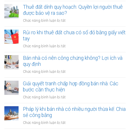
Cho
khi
thuê
Thuê đất dính quy hoạch: Quyền lợi người thuê
thuê
đất
được bảo vệ ra sao?
đất
công
giá
ở
Chức năng bình luận bị tắt
cộng,
trị
Thuê
đất
lớn
đất
Rủi ro khi thuê đất chưa có sổ đỏ bằng giấy viết
công
bằng
dính
tay
ích:
văn
quy
Văn
ở
Chức năng bình luận bị tắt
bản
hoạch:
phòng
Rủi
công
Quyền
công
ro
Bán nhà có nên công chứng không? Lợi ích và
chứng
lợi
chứng
khi
quy định
người
có
thuê
thuê
ở
Chức năng bình luận bị tắt
thụ
đất
được
Bán
lý?
chưa
bảo
nhà
Giải quyết tranh chấp hợp đồng bán nhà: Các
có
vệ
có
bước cần thực hiện
sổ
ra
nên
đỏ
ở
Chức năng bình luận bị tắt
sao?
công
bằng
Giải
chứng
giấy
quyết
Pháp lý khi bán nhà có nhiều người thừa kế: Chia
không?
viết
tranh
sẻ công bằng
Lợi
tay
chấp
ích
ở
Chức năng bình luận bị tắt
hợp
và
Pháp