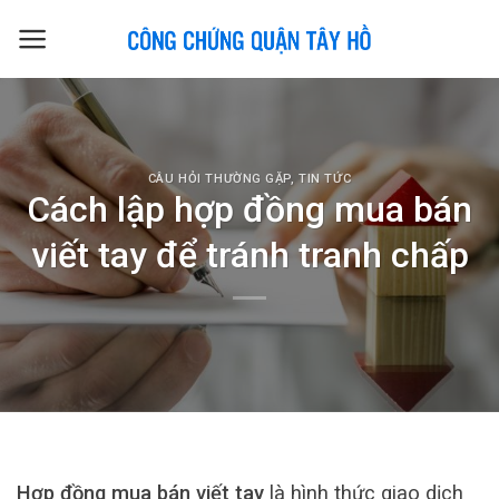
Skip
to
content
CÂU HỎI THƯỜNG GẶP
,
TIN TỨC
Cách lập hợp đồng mua bán
viết tay để tránh tranh chấp
Hợp đồng mua bán viết tay
là hình thức giao dịch