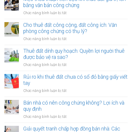
bằng văn bản công chứng
ở
Chức năng bình luận bị tắt
Mẹo
thỏa
Cho thuê đất công cộng, đất công ích: Văn
thuận
phòng công chứng có thụ lý?
tiền
ở
Chức năng bình luận bị tắt
cọc
Cho
khi
thuê
Thuê đất dính quy hoạch: Quyền lợi người thuê
thuê
đất
được bảo vệ ra sao?
đất
công
giá
ở
Chức năng bình luận bị tắt
cộng,
trị
Thuê
đất
lớn
đất
Rủi ro khi thuê đất chưa có sổ đỏ bằng giấy viết
công
bằng
dính
tay
ích:
văn
quy
Văn
ở
Chức năng bình luận bị tắt
bản
hoạch:
phòng
Rủi
công
Quyền
công
ro
Bán nhà có nên công chứng không? Lợi ích và
chứng
lợi
chứng
khi
quy định
người
có
thuê
thuê
ở
Chức năng bình luận bị tắt
thụ
đất
được
Bán
lý?
chưa
bảo
nhà
Giải quyết tranh chấp hợp đồng bán nhà: Các
có
vệ