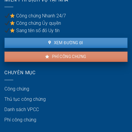
của
tục
người
pháp
thuê
lý
Công chứng Nhanh 24/7
và
Công chứng Ủy quyền
người
bán
Sang tên sổ đỏ Uy tín
XEM ĐƯỜNG ĐI
PHÍ CÔNG CHỨNG
CHUYÊN MỤC
Công chứng
Thủ tục công chứng
Danh sách VPCC
Phí công chứng