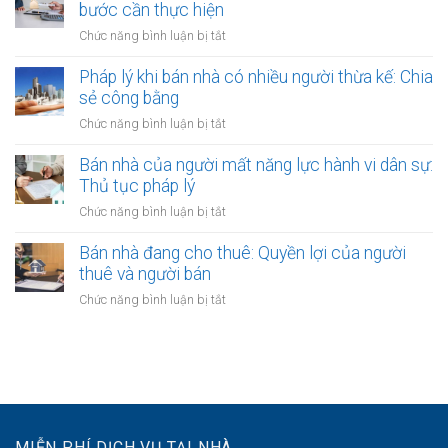
có
bước cần thực hiện
sổ
ra
nên
đỏ
ở
Chức năng bình luận bị tắt
sao?
công
bằng
Giải
chứng
giấy
quyết
Pháp lý khi bán nhà có nhiều người thừa kế: Chia
không?
viết
tranh
sẻ công bằng
Lợi
tay
chấp
ích
ở
Chức năng bình luận bị tắt
hợp
và
Pháp
đồng
quy
lý
Bán nhà của người mất năng lực hành vi dân sự:
bán
định
khi
Thủ tục pháp lý
nhà:
bán
Các
ở
Chức năng bình luận bị tắt
nhà
bước
Bán
có
cần
nhà
Bán nhà đang cho thuê: Quyền lợi của người
nhiều
thực
của
thuê và người bán
người
hiện
người
thừa
ở
Chức năng bình luận bị tắt
mất
kế:
Bán
năng
Chia
nhà
lực
sẻ
đang
hành
công
cho
vi
bằng
thuê:
dân
Quyền
sự:
lợi
Thủ
MIỄN PHÍ DỊCH VỤ TẠI NHÀ