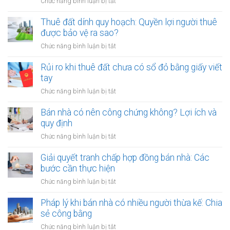
ở
Chức năng bình luận bị tắt
cọc
Cho
khi
thuê
Thuê đất dính quy hoạch: Quyền lợi người thuê
thuê
đất
được bảo vệ ra sao?
đất
công
giá
ở
Chức năng bình luận bị tắt
cộng,
trị
Thuê
đất
lớn
đất
Rủi ro khi thuê đất chưa có sổ đỏ bằng giấy viết
công
bằng
dính
tay
ích:
văn
quy
Văn
ở
Chức năng bình luận bị tắt
bản
hoạch:
phòng
Rủi
công
Quyền
công
ro
Bán nhà có nên công chứng không? Lợi ích và
chứng
lợi
chứng
khi
quy định
người
có
thuê
thuê
ở
Chức năng bình luận bị tắt
thụ
đất
được
Bán
lý?
chưa
bảo
nhà
Giải quyết tranh chấp hợp đồng bán nhà: Các
có
vệ
có
bước cần thực hiện
sổ
ra
nên
đỏ
ở
Chức năng bình luận bị tắt
sao?
công
bằng
Giải
chứng
giấy
quyết
Pháp lý khi bán nhà có nhiều người thừa kế: Chia
không?
viết
tranh
sẻ công bằng
Lợi
tay
chấp
ích
ở
Chức năng bình luận bị tắt
hợp