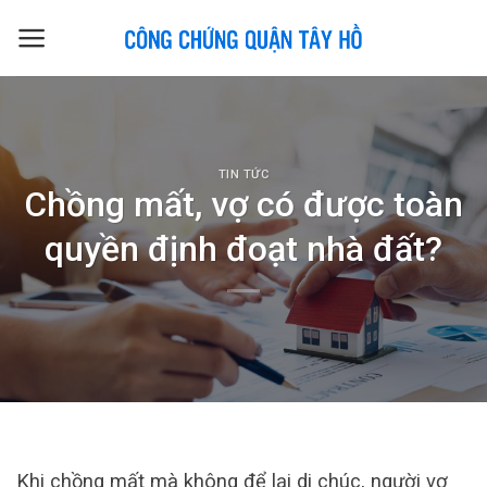
Skip
to
content
TIN TỨC
Chồng mất, vợ có được toàn
quyền định đoạt nhà đất?
Khi chồng mất mà không để lại di chúc, người vợ