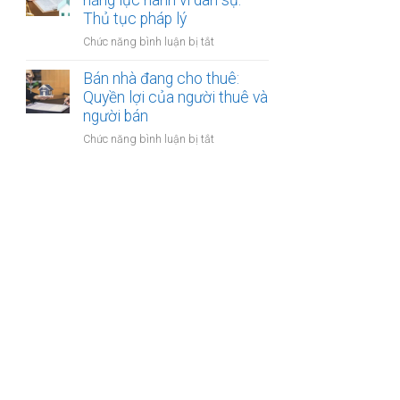
năng lực hành vi dân sự:
bán
Thủ tục pháp lý
bước
nhà
cần
ở
Chức năng bình luận bị tắt
có
thực
Bán
nhiều
hiện
nhà
Bán nhà đang cho thuê:
người
của
Quyền lợi của người thuê và
thừa
người
người bán
kế:
mất
Chia
ở
Chức năng bình luận bị tắt
năng
sẻ
Bán
lực
công
nhà
hành
bằng
đang
vi
cho
dân
thuê:
sự:
Quyền
Thủ
lợi
tục
của
pháp
người
lý
thuê
và
người
bán