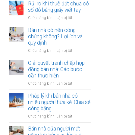
đất
Rủi ro khi thuê đất chưa có
ích:
bản
dính
sổ đỏ bằng giấy viết tay
Văn
công
quy
phòng
chứng
ở
Chức năng bình luận bị tắt
hoạch:
công
Rủi
Quyền
chứng
ro
Bán nhà có nên công
lợi
có
khi
chứng không? Lợi ích và
người
thụ
thuê
quy định
thuê
lý?
đất
được
ở
Chức năng bình luận bị tắt
chưa
bảo
Bán
có
vệ
nhà
Giải quyết tranh chấp hợp
sổ
ra
có
đồng bán nhà: Các bước
đỏ
sao?
nên
cần thực hiện
bằng
công
giấy
ở
Chức năng bình luận bị tắt
chứng
viết
Giải
không?
tay
quyết
Pháp lý khi bán nhà có
Lợi
tranh
nhiều người thừa kế: Chia sẻ
ích
chấp
công bằng
và
hợp
quy
ở
Chức năng bình luận bị tắt
đồng
định
Pháp
bán
lý
Bán nhà của người mất
nhà:
khi
Các