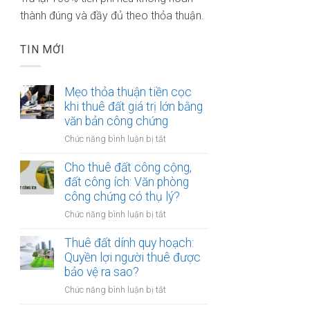
thành đúng và đầy đủ theo thỏa thuận.
TIN MỚI
Mẹo thỏa thuận tiền cọc
khi thuê đất giá trị lớn bằng
văn bản công chứng
ở
Chức năng bình luận bị tắt
Mẹo
thỏa
Cho thuê đất công cộng,
thuận
đất công ích: Văn phòng
tiền
công chứng có thụ lý?
cọc
ở
Chức năng bình luận bị tắt
khi
Cho
thuê
thuê
Thuê đất dính quy hoạch:
đất
đất
Quyền lợi người thuê được
giá
công
bảo vệ ra sao?
trị
cộng,
lớn
ở
Chức năng bình luận bị tắt
đất
bằng
Thuê
công
văn