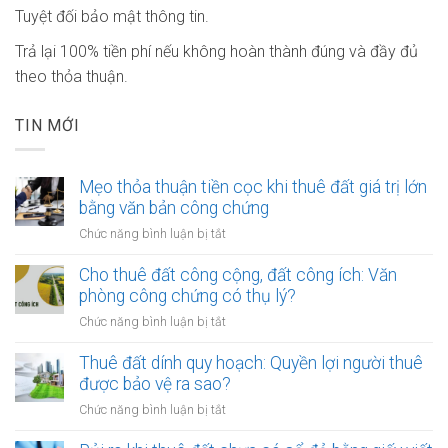
Tuyệt đối bảo mật thông tin.
Trả lại 100% tiền phí nếu không hoàn thành đúng và đầy đủ
theo thỏa thuận.
TIN MỚI
Mẹo thỏa thuận tiền cọc khi thuê đất giá trị lớn
bằng văn bản công chứng
ở
Chức năng bình luận bị tắt
Mẹo
thỏa
Cho thuê đất công cộng, đất công ích: Văn
thuận
phòng công chứng có thụ lý?
tiền
ở
Chức năng bình luận bị tắt
cọc
Cho
khi
thuê
Thuê đất dính quy hoạch: Quyền lợi người thuê
thuê
đất
được bảo vệ ra sao?
đất
công
giá
ở
Chức năng bình luận bị tắt
cộng,
trị
Thuê
đất
lớn
đất