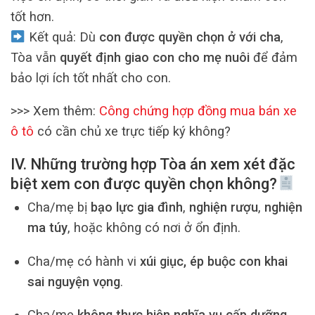
tốt hơn.
Kết quả: Dù
con được quyền chọn ở với cha
,
Tòa vẫn
quyết định giao con cho mẹ nuôi
để đảm
bảo lợi ích tốt nhất cho con.
>>> Xem thêm:
Công chứng hợp đồng mua bán xe
ô tô
có cần chủ xe trực tiếp ký không?
IV. Những trường hợp Tòa án xem xét đặc
biệt xem con được quyền chọn không?
Cha/mẹ bị
bạo lực gia đình
,
nghiện rượu
,
nghiện
ma túy
, hoặc không có nơi ở ổn định.
Cha/mẹ có hành vi
xúi giục, ép buộc con khai
sai nguyện vọng
.
Cha/mẹ
không thực hiện nghĩa vụ cấp dưỡng