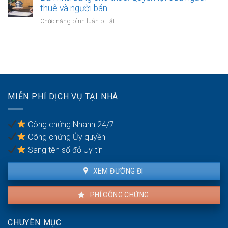
thực
của
thuê và người bán
người
hiện
người
thừa
ở
Chức năng bình luận bị tắt
mất
kế:
Bán
năng
Chia
nhà
lực
sẻ
đang
hành
công
cho
vi
bằng
thuê:
dân
Quyền
sự:
lợi
Thủ
MIỄN PHÍ DỊCH VỤ TẠI NHÀ
của
tục
người
pháp
thuê
lý
Công chứng Nhanh 24/7
và
Công chứng Ủy quyền
người
bán
Sang tên sổ đỏ Uy tín
XEM ĐƯỜNG ĐI
PHÍ CÔNG CHỨNG
CHUYÊN MỤC