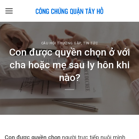
Skip
to
content
CÂU HỎI THƯỜNG GẶP
,
TIN TỨC
Con được quyền chọn ở với
cha hoặc mẹ sau ly hôn khi
nào?
Con được quyền chọn
người trực tiếp nuôi mình