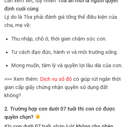
cần xem xét, tuy nhiên
Tòa án mới là người quyết
định cuối cùng
.
Lý do là Tòa phải đánh giá tổng thể điều kiện của
cha, mẹ về:
Thu nhập, chỗ ở, thời gian chăm sóc con.
Tư cách đạo đức, hành vi và môi trường sống.
Mong muốn, tâm lý và quyền lợi lâu dài của con.
>>> Xem thêm:
Dịch vụ sổ đỏ
có giúp rút ngắn thời
gian cấp giấy chứng nhận quyền sử dụng đất
không?
2. Trường hợp con dưới 07 tuổi thì con có được
quyền chọn?
Khi
con dưới 07 tuổi
, pháp luật
không cho phép