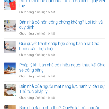
Rủi ro khi thuê đất chưa có sổ đỏ bằng giấy viết
công
bằng
dính
tay
ích:
văn
quy
Văn
ở
Chức năng bình luận bị tắt
bản
hoạch:
phòng
Rủi
công
Quyền
công
ro
Bán nhà có nên công chứng không? Lợi ích và
chứng
lợi
chứng
khi
quy định
người
có
thuê
thuê
ở
Chức năng bình luận bị tắt
thụ
đất
được
Bán
lý?
chưa
bảo
nhà
Giải quyết tranh chấp hợp đồng bán nhà: Các
có
vệ
có
bước cần thực hiện
sổ
ra
nên
đỏ
ở
Chức năng bình luận bị tắt
sao?
công
bằng
Giải
chứng
giấy
quyết
Pháp lý khi bán nhà có nhiều người thừa kế: Chia
không?
viết
tranh
sẻ công bằng
Lợi
tay
chấp
ích
ở
Chức năng bình luận bị tắt
hợp
và
Pháp
đồng
quy
lý
Bán nhà của người mất năng lực hành vi dân sự:
bán
định
khi
Thủ tục pháp lý
nhà:
bán
Các
ở
Chức năng bình luận bị tắt
nhà
bước
Bán
có
cần
nhà
Bán nhà đang cho thuê: Quyền lợi của người
nhiều