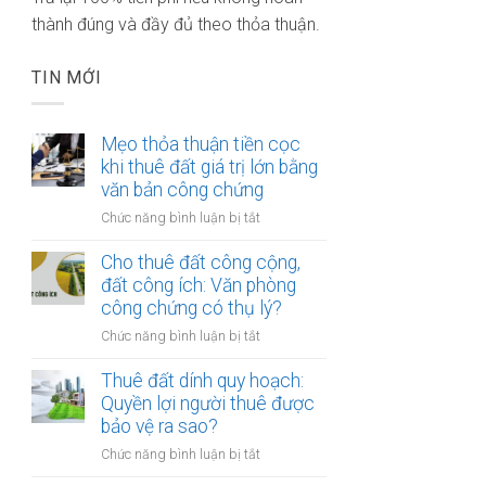
thành đúng và đầy đủ theo thỏa thuận.
TIN MỚI
Mẹo thỏa thuận tiền cọc
khi thuê đất giá trị lớn bằng
văn bản công chứng
ở
Chức năng bình luận bị tắt
Mẹo
thỏa
Cho thuê đất công cộng,
thuận
đất công ích: Văn phòng
tiền
công chứng có thụ lý?
cọc
ở
Chức năng bình luận bị tắt
khi
Cho
thuê
thuê
Thuê đất dính quy hoạch:
đất
đất
Quyền lợi người thuê được
giá
công
bảo vệ ra sao?
trị
cộng,
lớn
ở
Chức năng bình luận bị tắt
đất
bằng
Thuê
công
văn