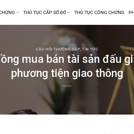
CHỨNG
THỦ TỤC CẤP SỔ ĐỎ
THỦ TỤC CÔNG CHỨNG
P
CÂU HỎI THƯỜNG GẶP
,
TIN TỨC
ng mua bán tài sản đấu giá 
phương tiện giao thông