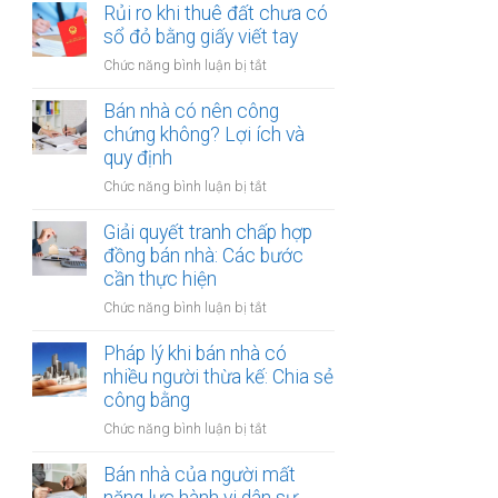
đất
Rủi ro khi thuê đất chưa có
ích:
bản
dính
sổ đỏ bằng giấy viết tay
Văn
công
quy
phòng
chứng
ở
Chức năng bình luận bị tắt
hoạch:
công
Rủi
Quyền
chứng
ro
Bán nhà có nên công
lợi
có
khi
chứng không? Lợi ích và
người
thụ
thuê
quy định
thuê
lý?
đất
được
ở
Chức năng bình luận bị tắt
chưa
bảo
Bán
có
vệ
nhà
Giải quyết tranh chấp hợp
sổ
ra
có
đồng bán nhà: Các bước
đỏ
sao?
nên
cần thực hiện
bằng
công
giấy
ở
Chức năng bình luận bị tắt
chứng
viết
Giải
không?
tay
quyết
Pháp lý khi bán nhà có
Lợi
tranh
nhiều người thừa kế: Chia sẻ
ích
chấp
công bằng
và
hợp
quy
ở
Chức năng bình luận bị tắt
đồng
định
Pháp
bán
lý
Bán nhà của người mất
nhà:
khi
Các