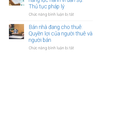
năng lực hành vi dân sự:
bán
Thủ tục pháp lý
bước
nhà
cần
ở
Chức năng bình luận bị tắt
có
thực
Bán
nhiều
hiện
nhà
Bán nhà đang cho thuê:
người
của
Quyền lợi của người thuê và
thừa
người
người bán
kế:
mất
Chia
ở
Chức năng bình luận bị tắt
năng
sẻ
Bán
lực
công
nhà
hành
bằng
đang
vi
cho
dân
thuê:
sự:
Quyền
Thủ
lợi
tục
của
pháp
người
lý
thuê
và
người
bán