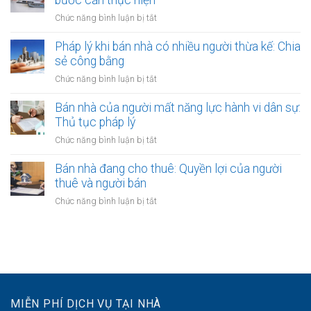
bước cần thực hiện
sổ
ra
nên
đỏ
ở
Chức năng bình luận bị tắt
sao?
công
bằng
Giải
chứng
giấy
quyết
Pháp lý khi bán nhà có nhiều người thừa kế: Chia
không?
viết
tranh
sẻ công bằng
Lợi
tay
chấp
ích
ở
Chức năng bình luận bị tắt
hợp
và
Pháp
đồng
quy
lý
Bán nhà của người mất năng lực hành vi dân sự:
bán
định
khi
Thủ tục pháp lý
nhà:
bán
Các
ở
Chức năng bình luận bị tắt
nhà
bước
Bán
có
cần
nhà
Bán nhà đang cho thuê: Quyền lợi của người
nhiều
thực
của
thuê và người bán
người
hiện
người
thừa
ở
Chức năng bình luận bị tắt
mất
kế:
Bán
năng
Chia
nhà
lực
sẻ
đang
hành
công
cho
vi
bằng
thuê:
dân
Quyền
sự:
lợi
Thủ
MIỄN PHÍ DỊCH VỤ TẠI NHÀ
của