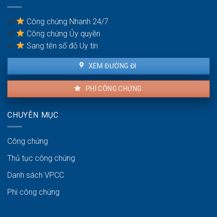
tục
người
pháp
thuê
lý
Công chứng Nhanh 24/7
và
Công chứng Ủy quyền
người
bán
Sang tên sổ đỏ Uy tín
XEM ĐƯỜNG ĐI
PHÍ CÔNG CHỨNG
CHUYÊN MỤC
Công chứng
Thủ tục công chứng
Danh sách VPCC
Phí công chứng