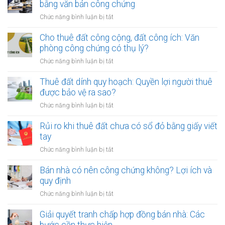
bằng văn bản công chứng
ở
Chức năng bình luận bị tắt
Mẹo
thỏa
Cho thuê đất công cộng, đất công ích: Văn
thuận
phòng công chứng có thụ lý?
tiền
ở
Chức năng bình luận bị tắt
cọc
Cho
khi
thuê
Thuê đất dính quy hoạch: Quyền lợi người thuê
thuê
đất
được bảo vệ ra sao?
đất
công
giá
ở
Chức năng bình luận bị tắt
cộng,
trị
Thuê
đất
lớn
đất
Rủi ro khi thuê đất chưa có sổ đỏ bằng giấy viết
công
bằng
dính
tay
ích:
văn
quy
Văn
ở
Chức năng bình luận bị tắt
bản
hoạch:
phòng
Rủi
công
Quyền
công
ro
Bán nhà có nên công chứng không? Lợi ích và
chứng
lợi
chứng
khi
quy định
người
có
thuê
thuê
ở
Chức năng bình luận bị tắt
thụ
đất
được
Bán
lý?
chưa
bảo
nhà
Giải quyết tranh chấp hợp đồng bán nhà: Các
có
vệ
có