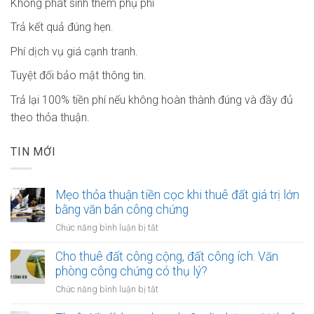
Không phát sinh thêm phụ phí
Trả kết quả đúng hẹn.
Phí dịch vụ giá cạnh tranh.
Tuyệt đối bảo mật thông tin.
Trả lại 100% tiền phí nếu không hoàn thành đúng và đầy đủ
theo thỏa thuận.
TIN MỚI
Mẹo thỏa thuận tiền cọc khi thuê đất giá trị lớn
bằng văn bản công chứng
ở
Chức năng bình luận bị tắt
Mẹo
thỏa
Cho thuê đất công cộng, đất công ích: Văn
thuận
phòng công chứng có thụ lý?
tiền
ở
Chức năng bình luận bị tắt
cọc
Cho
khi