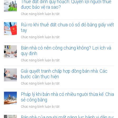
thuê
Thuê đất dính quy hoạch: Quyền lợi người thuê
thuê
đất
được bảo vệ ra sao?
đất
công
giá
ở
Chức năng bình luận bị tắt
cộng,
trị
Thuê
đất
lớn
đất
Rủi ro khi thuê đất chưa có sổ đỏ bằng giấy viết
công
bằng
dính
tay
ích:
văn
quy
Văn
ở
Chức năng bình luận bị tắt
bản
hoạch:
phòng
Rủi
công
Quyền
công
ro
Bán nhà có nên công chứng không? Lợi ích và
chứng
lợi
chứng
khi
quy định
người
có
thuê
thuê
ở
Chức năng bình luận bị tắt
thụ
đất
được
Bán
lý?
chưa
bảo
nhà
Giải quyết tranh chấp hợp đồng bán nhà: Các
có
vệ
có
bước cần thực hiện
sổ
ra
nên
đỏ
ở
Chức năng bình luận bị tắt
sao?
công
bằng
Giải
chứng
giấy
quyết
Pháp lý khi bán nhà có nhiều người thừa kế: Chia
không?
viết
tranh
sẻ công bằng
Lợi
tay
chấp
ích
ở
Chức năng bình luận bị tắt
hợp
và
Pháp
đồng
quy
lý
Bán nhà của người mất năng lực hành vi dân sự: