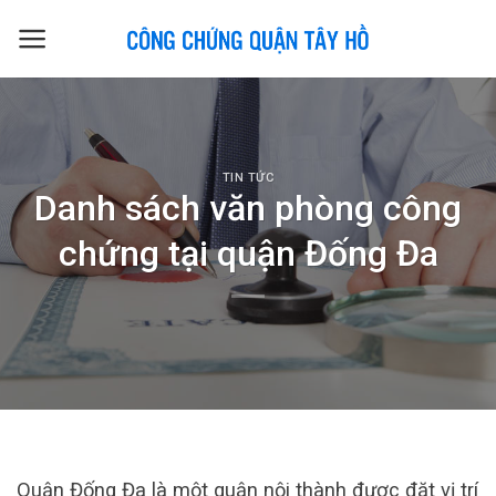
Skip
to
content
TIN TỨC
Danh sách văn phòng công
chứng tại quận Đống Đa
Quận Đống Đa là một quận nội thành được đặt vị trí