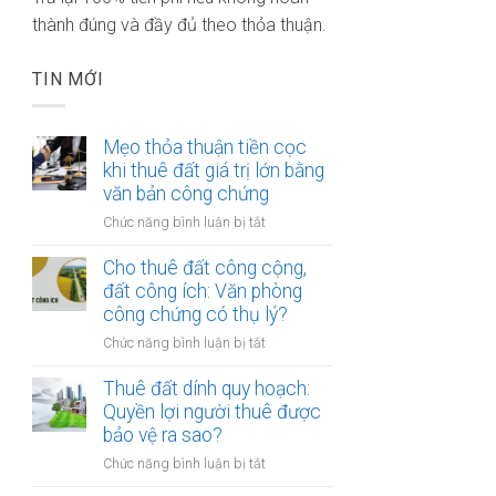
thành đúng và đầy đủ theo thỏa thuận.
TIN MỚI
Mẹo thỏa thuận tiền cọc
khi thuê đất giá trị lớn bằng
văn bản công chứng
ở
Chức năng bình luận bị tắt
Mẹo
thỏa
Cho thuê đất công cộng,
thuận
đất công ích: Văn phòng
tiền
công chứng có thụ lý?
cọc
ở
Chức năng bình luận bị tắt
khi
Cho
thuê
thuê
Thuê đất dính quy hoạch:
đất
đất
Quyền lợi người thuê được
giá
công
bảo vệ ra sao?
trị
cộng,
lớn
ở
Chức năng bình luận bị tắt
đất
bằng
Thuê
công
văn