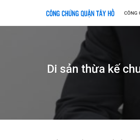
Skip
to
CÔNG 
content
Di sản thừa kế ch