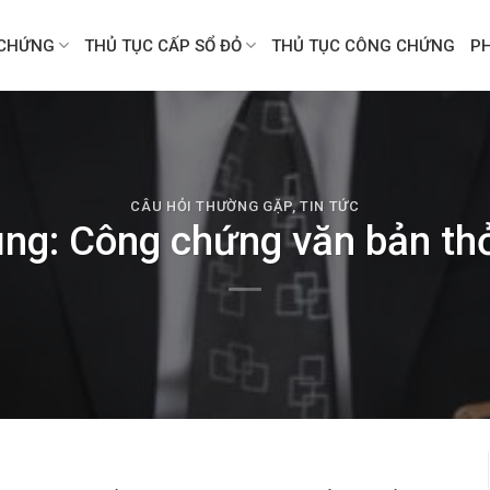
CHỨNG
THỦ TỤC CẤP SỔ ĐỎ
THỦ TỤC CÔNG CHỨNG
P
CÂU HỎI THƯỜNG GẶP
,
TIN TỨC
ung: Công chứng văn bản th