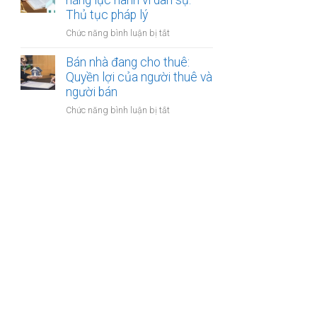
năng lực hành vi dân sự:
bán
Thủ tục pháp lý
bước
nhà
cần
ở
Chức năng bình luận bị tắt
có
thực
Bán
nhiều
hiện
nhà
Bán nhà đang cho thuê:
người
của
Quyền lợi của người thuê và
thừa
người
người bán
kế:
mất
Chia
ở
Chức năng bình luận bị tắt
năng
sẻ
Bán
lực
công
nhà
hành
bằng
đang
vi
cho
dân
thuê:
sự:
Quyền
Thủ
lợi
tục
của
pháp
người
lý
thuê
và
người
bán