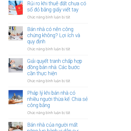
đất
Rủi ro khi thuê đất chưa có
ích:
bản
dính
sổ đỏ bằng giấy viết tay
Văn
công
quy
phòng
chứng
ở
Chức năng bình luận bị tắt
hoạch:
công
Rủi
Quyền
chứng
ro
Bán nhà có nên công
lợi
có
khi
chứng không? Lợi ích và
người
thụ
thuê
quy định
thuê
lý?
đất
được
ở
Chức năng bình luận bị tắt
chưa
bảo
Bán
có
vệ
nhà
Giải quyết tranh chấp hợp
sổ
ra
có
đồng bán nhà: Các bước
đỏ
sao?
nên
cần thực hiện
bằng
công
giấy
ở
Chức năng bình luận bị tắt
chứng
viết
Giải
không?
tay
quyết
Pháp lý khi bán nhà có
Lợi
tranh
nhiều người thừa kế: Chia sẻ
ích
chấp
công bằng
và
hợp
quy
ở
Chức năng bình luận bị tắt
đồng
định
Pháp
bán
lý
Bán nhà của người mất
nhà:
khi
Các