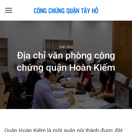
Skip
to
content
TIN TỨC
Địa chỉ văn phòng công
chứng quận Hoàn Kiếm
Quận Hoàn Kiếm là một quận nội thành được đặt