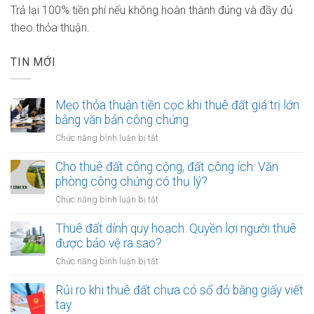
Trả lại 100% tiền phí nếu không hoàn thành đúng và đầy đủ
theo thỏa thuận.
TIN MỚI
Mẹo thỏa thuận tiền cọc khi thuê đất giá trị lớn
bằng văn bản công chứng
ở
Chức năng bình luận bị tắt
Mẹo
thỏa
Cho thuê đất công cộng, đất công ích: Văn
thuận
phòng công chứng có thụ lý?
tiền
ở
Chức năng bình luận bị tắt
cọc
Cho
khi
thuê
Thuê đất dính quy hoạch: Quyền lợi người thuê
thuê
đất
được bảo vệ ra sao?
đất
công
giá
ở
Chức năng bình luận bị tắt
cộng,
trị
Thuê
đất
lớn
đất
Rủi ro khi thuê đất chưa có sổ đỏ bằng giấy viết
công
bằng
dính
tay
ích:
văn