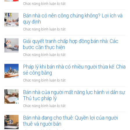
quy
Văn
ở
Chức năng bình luận bị tắt
bản
hoạch:
phòng
Rủi
công
Quyền
công
ro
Bán nhà có nên công chứng không? Lợi ích và
chứng
lợi
chứng
khi
quy định
người
có
thuê
thuê
ở
Chức năng bình luận bị tắt
thụ
đất
được
Bán
lý?
chưa
bảo
nhà
Giải quyết tranh chấp hợp đồng bán nhà: Các
có
vệ
có
bước cần thực hiện
sổ
ra
nên
đỏ
ở
Chức năng bình luận bị tắt
sao?
công
bằng
Giải
chứng
giấy
quyết
Pháp lý khi bán nhà có nhiều người thừa kế: Chia
không?
viết
tranh
sẻ công bằng
Lợi
tay
chấp
ích
ở
Chức năng bình luận bị tắt
hợp
và
Pháp
đồng
quy
lý
Bán nhà của người mất năng lực hành vi dân sự:
bán
định
khi
Thủ tục pháp lý
nhà:
bán
Các
ở
Chức năng bình luận bị tắt
nhà
bước
Bán
có
cần
nhà
Bán nhà đang cho thuê: Quyền lợi của người
nhiều
thực
của
thuê và người bán
người
hiện
người
thừa