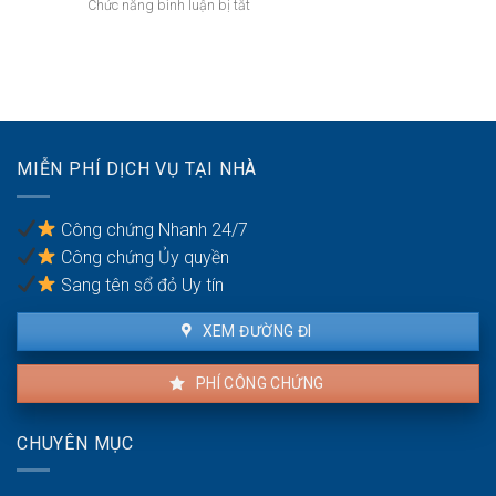
ở
Chức năng bình luận bị tắt
mất
kế:
Bán
năng
Chia
nhà
lực
sẻ
đang
hành
công
cho
vi
bằng
thuê:
dân
Quyền
sự:
lợi
Thủ
MIỄN PHÍ DỊCH VỤ TẠI NHÀ
của
tục
người
pháp
thuê
lý
Công chứng Nhanh 24/7
và
Công chứng Ủy quyền
người
bán
Sang tên sổ đỏ Uy tín
XEM ĐƯỜNG ĐI
PHÍ CÔNG CHỨNG
CHUYÊN MỤC