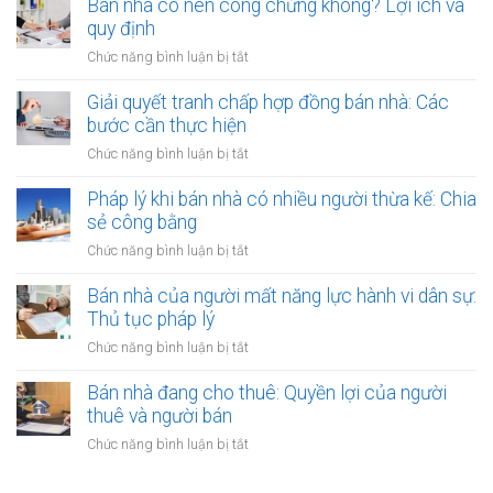
ro
Bán nhà có nên công chứng không? Lợi ích và
chứng
lợi
chứng
khi
quy định
người
có
thuê
thuê
ở
Chức năng bình luận bị tắt
thụ
đất
được
Bán
lý?
chưa
bảo
nhà
Giải quyết tranh chấp hợp đồng bán nhà: Các
có
vệ
có
bước cần thực hiện
sổ
ra
nên
đỏ
ở
Chức năng bình luận bị tắt
sao?
công
bằng
Giải
chứng
giấy
quyết
Pháp lý khi bán nhà có nhiều người thừa kế: Chia
không?
viết
tranh
sẻ công bằng
Lợi
tay
chấp
ích
ở
Chức năng bình luận bị tắt
hợp
và
Pháp
đồng
quy
lý
Bán nhà của người mất năng lực hành vi dân sự:
bán
định
khi
Thủ tục pháp lý
nhà:
bán
Các
ở
Chức năng bình luận bị tắt
nhà
bước
Bán
có
cần
nhà
Bán nhà đang cho thuê: Quyền lợi của người
nhiều
thực
của
thuê và người bán
người
hiện
người
thừa
ở
Chức năng bình luận bị tắt
mất
kế:
Bán
năng
Chia
nhà
lực