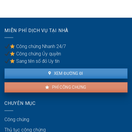
sẻ
đang
hành
công
cho
vi
bằng
thuê:
dân
Quyền
sự:
lợi
Thủ
MIỄN PHÍ DỊCH VỤ TẠI NHÀ
của
tục
người
pháp
thuê
lý
Công chứng Nhanh 24/7
và
Công chứng Ủy quyền
người
bán
Sang tên sổ đỏ Uy tín
XEM ĐƯỜNG ĐI
PHÍ CÔNG CHỨNG
CHUYÊN MỤC
Công chứng
Thủ tục công chứng