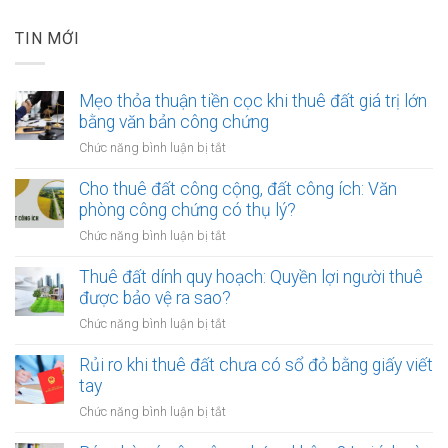
TIN MỚI
Mẹo thỏa thuận tiền cọc khi thuê đất giá trị lớn
bằng văn bản công chứng
ở
Chức năng bình luận bị tắt
Mẹo
thỏa
Cho thuê đất công cộng, đất công ích: Văn
thuận
phòng công chứng có thụ lý?
tiền
ở
Chức năng bình luận bị tắt
cọc
Cho
khi
thuê
Thuê đất dính quy hoạch: Quyền lợi người thuê
thuê
đất
được bảo vệ ra sao?
đất
công
giá
ở
Chức năng bình luận bị tắt
cộng,
trị
Thuê
đất
lớn
đất
Rủi ro khi thuê đất chưa có sổ đỏ bằng giấy viết
công
bằng
dính
tay
ích:
văn
quy
Văn
ở
Chức năng bình luận bị tắt
bản
hoạch:
phòng
Rủi
công
Quyền
công