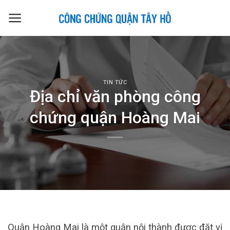
Skip
to
content
TIN TỨC
Địa chỉ văn phòng công
chứng quận Hoàng Mai
Quận Hoàng Mai là một quận nội thành được đặt vị