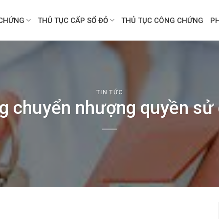
CHỨNG
THỦ TỤC CẤP SỔ ĐỎ
THỦ TỤC CÔNG CHỨNG
P
TIN TỨC
g chuyển nhượng quyền sử 