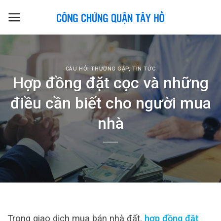
Skip
to
content
CÂU HỎI THƯỜNG GẶP
,
TIN TỨC
Hợp đồng đặt cọc và những
điều cần biết cho người mua
nhà
Trong giao dịch mua bán nhà đất,
hợp đồng đặt