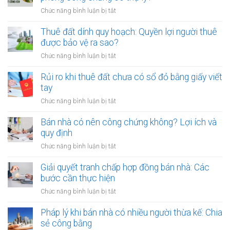
tiền
ở
Chức năng bình luận bị tắt
cọc
Cho
khi
thuê
Thuê đất dính quy hoạch: Quyền lợi người thuê
thuê
đất
được bảo vệ ra sao?
đất
công
giá
ở
Chức năng bình luận bị tắt
cộng,
trị
Thuê
đất
lớn
đất
Rủi ro khi thuê đất chưa có sổ đỏ bằng giấy viết
công
bằng
dính
tay
ích:
văn
quy
Văn
ở
Chức năng bình luận bị tắt
bản
hoạch:
phòng
Rủi
công
Quyền
công
ro
Bán nhà có nên công chứng không? Lợi ích và
chứng
lợi
chứng
khi
quy định
người
có
thuê
thuê
ở
Chức năng bình luận bị tắt
thụ
đất
được
Bán
lý?
chưa
bảo
nhà
Giải quyết tranh chấp hợp đồng bán nhà: Các
có
vệ
có
bước cần thực hiện
sổ
ra
nên
đỏ
ở
Chức năng bình luận bị tắt
sao?
công
bằng
Giải
chứng
giấy
quyết
Pháp lý khi bán nhà có nhiều người thừa kế: Chia
không?
viết
tranh
sẻ công bằng
Lợi
tay
chấp