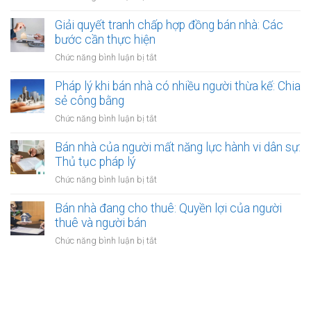
đất
được
Bán
lý?
chưa
bảo
nhà
Giải quyết tranh chấp hợp đồng bán nhà: Các
có
vệ
có
bước cần thực hiện
sổ
ra
nên
đỏ
ở
Chức năng bình luận bị tắt
sao?
công
bằng
Giải
chứng
giấy
quyết
Pháp lý khi bán nhà có nhiều người thừa kế: Chia
không?
viết
tranh
sẻ công bằng
Lợi
tay
chấp
ích
ở
Chức năng bình luận bị tắt
hợp
và
Pháp
đồng
quy
lý
Bán nhà của người mất năng lực hành vi dân sự:
bán
định
khi
Thủ tục pháp lý
nhà:
bán
Các
ở
Chức năng bình luận bị tắt
nhà
bước
Bán
có
cần
nhà
Bán nhà đang cho thuê: Quyền lợi của người
nhiều
thực
của
thuê và người bán
người
hiện
người
thừa
ở
Chức năng bình luận bị tắt
mất
kế:
Bán
năng
Chia
nhà
lực
sẻ
đang
hành
công
cho
vi
bằng
thuê:
dân