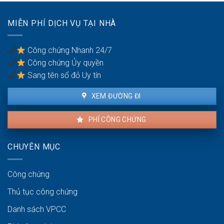
Quyền
sự:
lợi
Thủ
MIỄN PHÍ DỊCH VỤ TẠI NHÀ
của
tục
người
pháp
thuê
lý
Công chứng Nhanh 24/7
và
Công chứng Ủy quyền
người
bán
Sang tên sổ đỏ Uy tín
XEM ĐƯỜNG ĐI
PHÍ CÔNG CHỨNG
CHUYÊN MỤC
Công chứng
Thủ tục công chứng
Danh sách VPCC