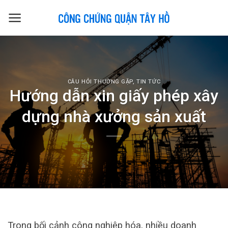
Skip
to
content
CÂU HỎI THƯỜNG GẶP
,
TIN TỨC
Hướng dẫn xin giấy phép xây
dựng nhà xưởng sản xuất
Trong bối cảnh công nghiệp hóa, nhiều doanh