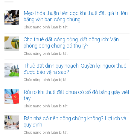
Mẹo thỏa thuận tiền cọc khi thuê đất giá trị lớn
bằng văn bản công chứng
ở
Chức năng bình luận bị tắt
Mẹo
thỏa
Cho thuê đất công cộng, đất công ích: Văn
thuận
phòng công chứng có thụ lý?
tiền
ở
Chức năng bình luận bị tắt
cọc
Cho
khi
thuê
Thuê đất dính quy hoạch: Quyền lợi người thuê
thuê
đất
được bảo vệ ra sao?
đất
công
giá
ở
Chức năng bình luận bị tắt
cộng,
trị
Thuê
đất
lớn
đất
Rủi ro khi thuê đất chưa có sổ đỏ bằng giấy viết
công
bằng
dính
tay
ích:
văn
quy
Văn
ở
Chức năng bình luận bị tắt
bản
hoạch:
phòng
Rủi
công
Quyền
công
ro
Bán nhà có nên công chứng không? Lợi ích và
chứng
lợi
chứng
khi
quy định
người
có
thuê
thuê
ở
Chức năng bình luận bị tắt
thụ