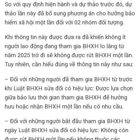
So với quy định hiện hành và dự thảo trước đó, dự
thảo lần này đã bổ sung phương án cho hưởng bảo
hiểm xã hội một lần đối với 02 nhóm đối tượng.
Khi thông tin này được đưa ra đã khiến không ít
người lao động đang tham gia BHXH lo lắng từ
năm 2025 trở đi sẽ không được rút BHXH một lần.
Tuy nhiên, cần hiểu đúng về thông tin này như sau:
– Đối với những người đã tham gia BHXH từ trước
khi Luật BHXH sửa đổi có hiệu lực: Được lựa chọn
giữa bảo lưu thời gian tham gia BHXH để hưởng
hưu hoặc nhận BHXH một lần nếu có nhu cầu.
– Đối với những người bắt đầu tham gia BHXH từ
ngày Luật BHXH sửa đổi có hiệu lực: Không còn
được rút BHXH một lần nếu không thuộc các