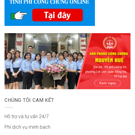
CHÚNG TÔI CAM KẾT
Hỗ trợ và tư vấn 24/7
Phí dịch vụ minh bach