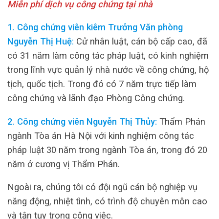
Miễn phí dịch vụ công chứng tại nhà
1. Công chứng viên kiêm Trưởng Văn phòng
Nguyễn Thị Huệ
:
Cử nhân luật, cán bộ cấp cao, đã
có 31 năm làm công tác pháp luật, có kinh nghiệm
trong lĩnh vực quản lý nhà nước về công chứng, hộ
tịch, quốc tịch. Trong đó có 7 năm trực tiếp làm
công chứng và lãnh đạo Phòng Công chứng.
2. Công chứng viên Nguyễn Thị Thủy:
Thẩm Phán
ngành Tòa án Hà Nội với kinh nghiệm công tác
pháp luật 30 năm trong ngành Tòa án, trong đó 20
năm ở cương vị Thẩm Phán.
Ngoài ra, chúng tôi có đội ngũ cán bộ nghiệp vụ
năng động, nhiệt tình, có trình độ chuyên môn cao
và tận tụy trong công việc.