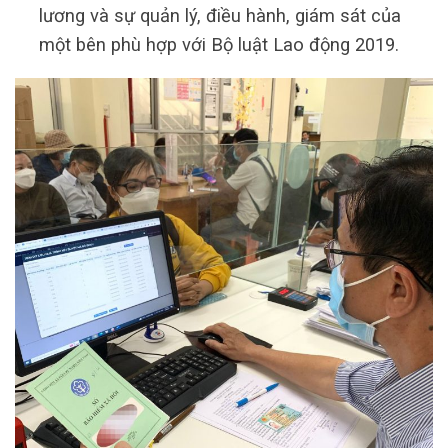
lương và sự quản lý, điều hành, giám sát của
một bên phù hợp với Bộ luật Lao động 2019.