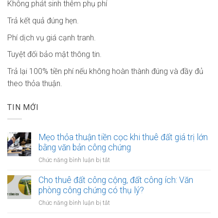
Không phát sinh thêm phụ phí
Trả kết quả đúng hẹn.
Phí dịch vụ giá cạnh tranh.
Tuyệt đối bảo mật thông tin.
Trả lại 100% tiền phí nếu không hoàn thành đúng và đầy đủ
theo thỏa thuận.
TIN MỚI
Mẹo thỏa thuận tiền cọc khi thuê đất giá trị lớn
bằng văn bản công chứng
ở
Chức năng bình luận bị tắt
Mẹo
thỏa
Cho thuê đất công cộng, đất công ích: Văn
thuận
phòng công chứng có thụ lý?
tiền
ở
Chức năng bình luận bị tắt
cọc
Cho
khi