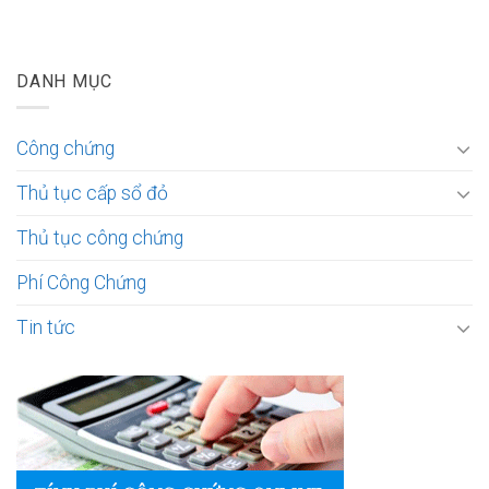
DANH MỤC
Công chứng
Thủ tục cấp sổ đỏ
Thủ tục công chứng
Phí Công Chứng
Tin tức