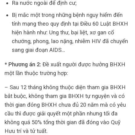
Ra nước ngoài để định cư;
Bị mắc một trong những bệnh nguy hiểm đến
tính mạng theo quy định tại Điều 60 Luật BHXH
hiện hành như: Ung thư, bại liệt, xơ gan cổ
chướng, phong, lao nặng, nhiễm HIV đã chuyển
sang giai đoạn AIDS…
* Phương án 2:
Đề xuất người được hưởng BHXH
một lần thuộc trường hợp:
– Sau 12 tháng không thuộc diện tham gia BHXH
bắt buộc, không tham gia BHXH tự nguyện và có
thời gian đóng BHXH chưa đủ 20 năm mà có yêu
cầu thì được giải quyết một phần nhưng tối đa
không quá 50% tổng thời gian đã đóng vào Quỹ
Hưu trí và tử tuất.