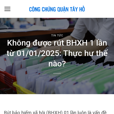
Skip
to
content
TIN TỨC
Không được rút BHXH 1 lần
từ 01/01/2025: Thực hư thế
nào?
Rút bảo hiểm xã hội (BHXH) 01 lần luôn là vấn đề