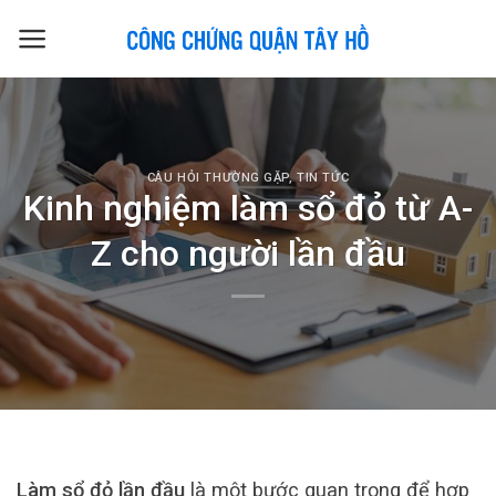
Skip
to
content
CÂU HỎI THƯỜNG GẶP
,
TIN TỨC
Kinh nghiệm làm sổ đỏ từ A-
Z cho người lần đầu
Làm sổ đỏ lần đầu
là một bước quan trọng để hợp