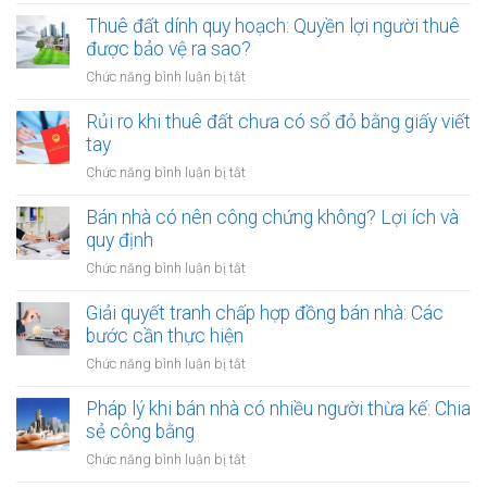
Cho
khi
thuê
Thuê đất dính quy hoạch: Quyền lợi người thuê
thuê
đất
được bảo vệ ra sao?
đất
công
giá
ở
Chức năng bình luận bị tắt
cộng,
trị
Thuê
đất
lớn
đất
Rủi ro khi thuê đất chưa có sổ đỏ bằng giấy viết
công
bằng
dính
tay
ích:
văn
quy
Văn
ở
Chức năng bình luận bị tắt
bản
hoạch:
phòng
Rủi
công
Quyền
công
ro
Bán nhà có nên công chứng không? Lợi ích và
chứng
lợi
chứng
khi
quy định
người
có
thuê
thuê
ở
Chức năng bình luận bị tắt
thụ
đất
được
Bán
lý?
chưa
bảo
nhà
Giải quyết tranh chấp hợp đồng bán nhà: Các
có
vệ
có
bước cần thực hiện
sổ
ra
nên
đỏ
ở
Chức năng bình luận bị tắt
sao?
công
bằng
Giải
chứng
giấy
quyết
Pháp lý khi bán nhà có nhiều người thừa kế: Chia
không?
viết
tranh
sẻ công bằng
Lợi
tay
chấp
ích
ở
Chức năng bình luận bị tắt
hợp
và
Pháp
đồng