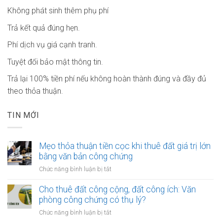
Không phát sinh thêm phụ phí
Trả kết quả đúng hẹn.
Phí dịch vụ giá cạnh tranh.
Tuyệt đối bảo mật thông tin.
Trả lại 100% tiền phí nếu không hoàn thành đúng và đầy đủ
theo thỏa thuận.
TIN MỚI
Mẹo thỏa thuận tiền cọc khi thuê đất giá trị lớn
bằng văn bản công chứng
ở
Chức năng bình luận bị tắt
Mẹo
thỏa
Cho thuê đất công cộng, đất công ích: Văn
thuận
phòng công chứng có thụ lý?
tiền
ở
Chức năng bình luận bị tắt
cọc