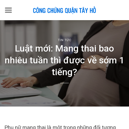
Skip
to
content
TIN TỨC
Luật mới: Mang thai bao
nhiêu tuần thì được về sớm 1
tiếng?
Phụ nữ mang thai là một trong những đối tượng