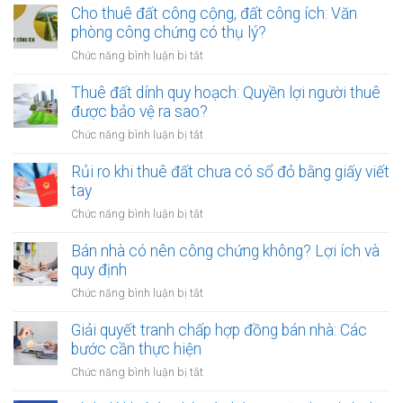
thỏa
Cho thuê đất công cộng, đất công ích: Văn
thuận
phòng công chứng có thụ lý?
tiền
ở
Chức năng bình luận bị tắt
cọc
Cho
khi
thuê
Thuê đất dính quy hoạch: Quyền lợi người thuê
thuê
đất
được bảo vệ ra sao?
đất
công
giá
ở
Chức năng bình luận bị tắt
cộng,
trị
Thuê
đất
lớn
đất
Rủi ro khi thuê đất chưa có sổ đỏ bằng giấy viết
công
bằng
dính
tay
ích:
văn
quy
Văn
ở
Chức năng bình luận bị tắt
bản
hoạch:
phòng
Rủi
công
Quyền
công
ro
Bán nhà có nên công chứng không? Lợi ích và
chứng
lợi
chứng
khi
quy định
người
có
thuê
thuê
ở
Chức năng bình luận bị tắt
thụ
đất
được
Bán
lý?
chưa
bảo
nhà
Giải quyết tranh chấp hợp đồng bán nhà: Các
có
vệ
có
bước cần thực hiện
sổ
ra
nên
đỏ
ở
Chức năng bình luận bị tắt
sao?
công
bằng
Giải
chứng
giấy