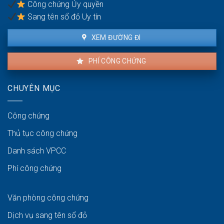
Công chứng Ủy quyền
người
bán
Sang tên sổ đỏ Uy tín
XEM ĐƯỜNG ĐI
PHÍ CÔNG CHỨNG
CHUYÊN MỤC
Công chứng
Thủ tục công chứng
Danh sách VPCC
Phí công chứng
Văn phòng công chứng
Dịch vụ sang tên sổ đỏ