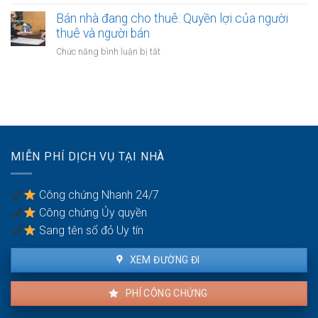
Bán
có
cần
nhà
Bán nhà đang cho thuê: Quyền lợi của người
nhiều
thực
của
thuê và người bán
người
hiện
người
thừa
ở
Chức năng bình luận bị tắt
mất
kế:
Bán
năng
Chia
nhà
lực
sẻ
đang
hành
công
cho
vi
bằng
thuê:
dân
Quyền
sự:
lợi
Thủ
MIỄN PHÍ DỊCH VỤ TẠI NHÀ
của
tục
người
pháp
thuê
lý
Công chứng Nhanh 24/7
và
Công chứng Ủy quyền
người
bán
Sang tên sổ đỏ Uy tín
XEM ĐƯỜNG ĐI
PHÍ CÔNG CHỨNG