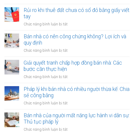
trị
Thuê
đất
lớn
đất
Rủi ro khi thuê đất chưa có sổ đỏ bằng giấy viết
công
bằng
dính
tay
ích:
văn
quy
Văn
ở
Chức năng bình luận bị tắt
bản
hoạch:
phòng
Rủi
công
Quyền
công
ro
Bán nhà có nên công chứng không? Lợi ích và
chứng
lợi
chứng
khi
quy định
người
có
thuê
thuê
ở
Chức năng bình luận bị tắt
thụ
đất
được
Bán
lý?
chưa
bảo
nhà
Giải quyết tranh chấp hợp đồng bán nhà: Các
có
vệ
có
bước cần thực hiện
sổ
ra
nên
đỏ
ở
Chức năng bình luận bị tắt
sao?
công
bằng
Giải
chứng
giấy
quyết
Pháp lý khi bán nhà có nhiều người thừa kế: Chia
không?
viết
tranh
sẻ công bằng
Lợi
tay
chấp
ích
ở
Chức năng bình luận bị tắt
hợp
và
Pháp
đồng
quy
lý
Bán nhà của người mất năng lực hành vi dân sự:
bán
định
khi
Thủ tục pháp lý
nhà:
bán
Các
ở
Chức năng bình luận bị tắt
nhà
bước