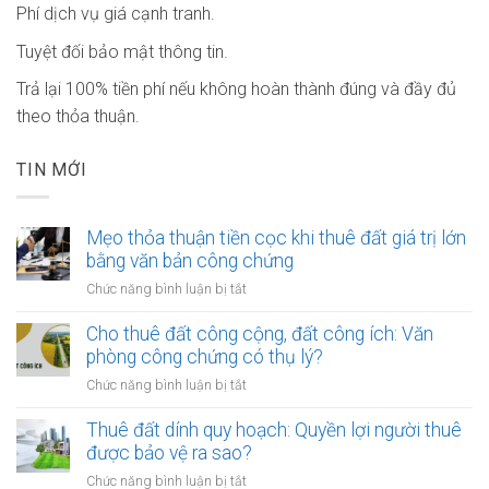
Phí dịch vụ giá cạnh tranh.
Tuyệt đối bảo mật thông tin.
Trả lại 100% tiền phí nếu không hoàn thành đúng và đầy đủ
theo thỏa thuận.
TIN MỚI
Mẹo thỏa thuận tiền cọc khi thuê đất giá trị lớn
bằng văn bản công chứng
ở
Chức năng bình luận bị tắt
Mẹo
thỏa
Cho thuê đất công cộng, đất công ích: Văn
thuận
phòng công chứng có thụ lý?
tiền
ở
Chức năng bình luận bị tắt
cọc
Cho
khi
thuê
Thuê đất dính quy hoạch: Quyền lợi người thuê
thuê
đất
được bảo vệ ra sao?
đất
công
giá
ở
Chức năng bình luận bị tắt
cộng,