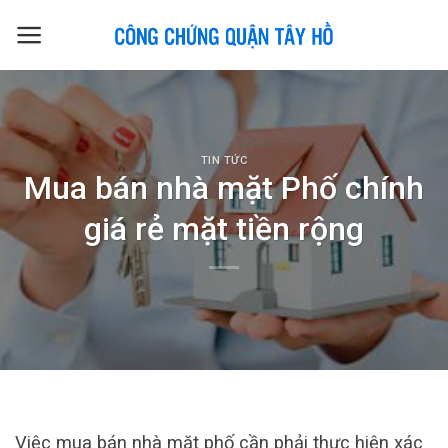
Skip
to
content
TIN TỨC
Mua bán nhà mặt Phố chính
giá rẻ mặt tiền rộng
Việc mua bán nhà mặt phố cần phải thực hiện xác