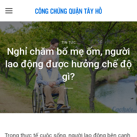
Skip
to
content
TIN TỨC
Nghỉ chăm bố mẹ ốm, người
lao động được hưởng chế độ
gì?
Trong thực tế cuộc sống, người lao động bên cạnh