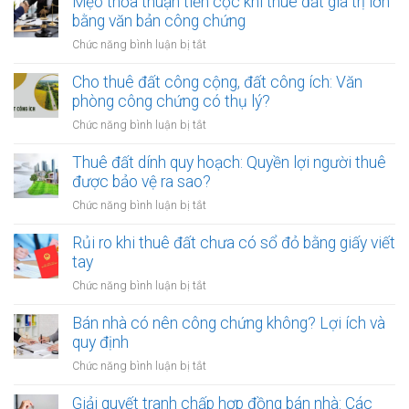
Mẹo thỏa thuận tiền cọc khi thuê đất giá trị lớn
bằng văn bản công chứng
ở
Chức năng bình luận bị tắt
Mẹo
thỏa
Cho thuê đất công cộng, đất công ích: Văn
thuận
phòng công chứng có thụ lý?
tiền
ở
Chức năng bình luận bị tắt
cọc
Cho
khi
thuê
Thuê đất dính quy hoạch: Quyền lợi người thuê
thuê
đất
được bảo vệ ra sao?
đất
công
giá
ở
Chức năng bình luận bị tắt
cộng,
trị
Thuê
đất
lớn
đất
Rủi ro khi thuê đất chưa có sổ đỏ bằng giấy viết
công
bằng
dính
tay
ích:
văn
quy
Văn
ở
Chức năng bình luận bị tắt
bản
hoạch:
phòng
Rủi
công
Quyền
công
ro
Bán nhà có nên công chứng không? Lợi ích và
chứng
lợi
chứng
khi
quy định
người
có
thuê
thuê
ở
Chức năng bình luận bị tắt
thụ
đất
được
Bán
lý?
chưa
bảo
nhà
Giải quyết tranh chấp hợp đồng bán nhà: Các
có