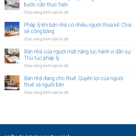
vệ
có
bước cần thực hiện
sổ
ra
nên
đỏ
ở
Chức năng bình luận bị tắt
sao?
công
bằng
Giải
chứng
giấy
quyết
Pháp lý khi bán nhà có nhiều người thừa kế: Chia
không?
viết
tranh
sẻ công bằng
Lợi
tay
chấp
ích
ở
Chức năng bình luận bị tắt
hợp
và
Pháp
đồng
quy
lý
Bán nhà của người mất năng lực hành vi dân sự:
bán
định
khi
Thủ tục pháp lý
nhà:
bán
Các
ở
Chức năng bình luận bị tắt
nhà
bước
Bán
có
cần
nhà
Bán nhà đang cho thuê: Quyền lợi của người
nhiều
thực
của
thuê và người bán
người
hiện
người
thừa
ở
Chức năng bình luận bị tắt
mất
kế:
Bán
năng
Chia
nhà
lực
sẻ
đang
hành
công
cho
vi
bằng
thuê:
dân
Quyền
sự:
lợi
Thủ