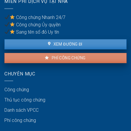
MIỄN PHÍ DỊCH VỤ TẠI NHÀ
của
tục
người
pháp
thuê
lý
Công chứng Nhanh 24/7
và
Công chứng Ủy quyền
người
bán
Sang tên sổ đỏ Uy tín
XEM ĐƯỜNG ĐI
PHÍ CÔNG CHỨNG
CHUYÊN MỤC
Công chứng
Thủ tục công chứng
Danh sách VPCC
Phí công chứng