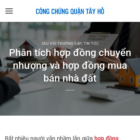
Skip
to
content
CÂU HỎI THƯỜNG GẶP
,
TIN TỨC
Phân tích hợp đồng chuyển
nhượng và hợp đồng mua
bán nhà đất
Rất nhiều người vẫn nhầm lẫn giữa
hợp đồng