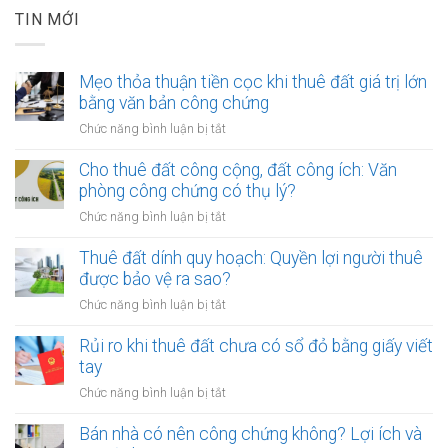
TIN MỚI
Mẹo thỏa thuận tiền cọc khi thuê đất giá trị lớn
bằng văn bản công chứng
ở
Chức năng bình luận bị tắt
Mẹo
thỏa
Cho thuê đất công cộng, đất công ích: Văn
thuận
phòng công chứng có thụ lý?
tiền
ở
Chức năng bình luận bị tắt
cọc
Cho
khi
thuê
Thuê đất dính quy hoạch: Quyền lợi người thuê
thuê
đất
được bảo vệ ra sao?
đất
công
giá
ở
Chức năng bình luận bị tắt
cộng,
trị
Thuê
đất
lớn
đất
Rủi ro khi thuê đất chưa có sổ đỏ bằng giấy viết
công
bằng
dính
tay
ích:
văn
quy
Văn
ở
Chức năng bình luận bị tắt
bản
hoạch:
phòng
Rủi
công
Quyền
công
ro
Bán nhà có nên công chứng không? Lợi ích và
chứng
lợi
chứng