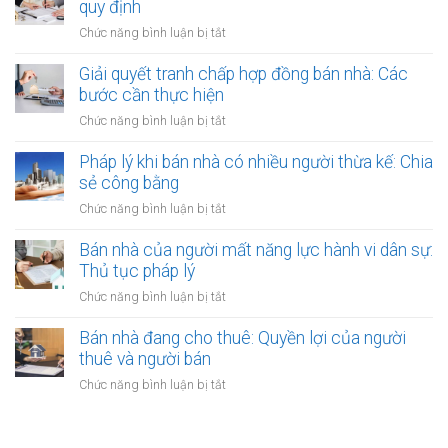
khi
quy định
người
có
thuê
thuê
ở
Chức năng bình luận bị tắt
thụ
đất
được
Bán
lý?
chưa
bảo
nhà
Giải quyết tranh chấp hợp đồng bán nhà: Các
có
vệ
có
bước cần thực hiện
sổ
ra
nên
đỏ
ở
Chức năng bình luận bị tắt
sao?
công
bằng
Giải
chứng
giấy
quyết
Pháp lý khi bán nhà có nhiều người thừa kế: Chia
không?
viết
tranh
sẻ công bằng
Lợi
tay
chấp
ích
ở
Chức năng bình luận bị tắt
hợp
và
Pháp
đồng
quy
lý
Bán nhà của người mất năng lực hành vi dân sự:
bán
định
khi
Thủ tục pháp lý
nhà:
bán
Các
ở
Chức năng bình luận bị tắt
nhà
bước
Bán
có
cần
nhà
Bán nhà đang cho thuê: Quyền lợi của người
nhiều
thực
của
thuê và người bán
người
hiện
người
thừa
ở
Chức năng bình luận bị tắt
mất
kế:
Bán
năng
Chia
nhà
lực
sẻ
đang
hành