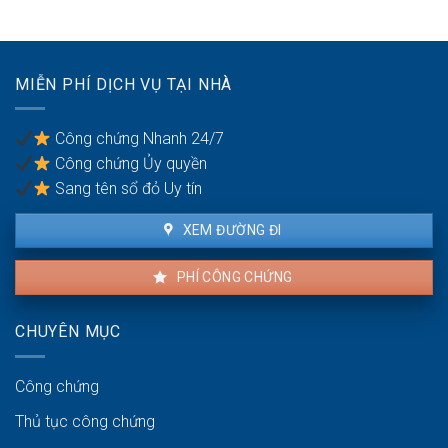
công
cho
vi
bằng
thuê:
dân
Quyền
sự:
lợi
Thủ
MIỄN PHÍ DỊCH VỤ TẠI NHÀ
của
tục
người
pháp
thuê
lý
Công chứng Nhanh 24/7
và
Công chứng Ủy quyền
người
bán
Sang tên sổ đỏ Uy tín
XEM ĐƯỜNG ĐI
PHÍ CÔNG CHỨNG
CHUYÊN MỤC
Công chứng
Thủ tục công chứng