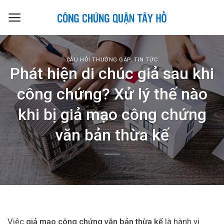
Skip
to
content
CÂU HỎI THƯỜNG GẶP
,
TIN TỨC
Phát hiện di chúc giả sau khi
công chứng? Xử lý thế nào
khi bị giả mạo công chứng
văn bản thừa kế
Việc
giả mạo công chứng văn bản thừa kế
là hành vi