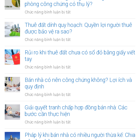
thuận
phòng công chứng có thụ lý?
tiền
ở
Chức năng bình luận bị tắt
cọc
Cho
khi
thuê
Thuê đất dính quy hoạch: Quyền lợi người thuê
thuê
đất
được bảo vệ ra sao?
đất
công
giá
ở
Chức năng bình luận bị tắt
cộng,
trị
Thuê
đất
lớn
đất
Rủi ro khi thuê đất chưa có sổ đỏ bằng giấy viết
công
bằng
dính
tay
ích:
văn
quy
Văn
ở
Chức năng bình luận bị tắt
bản
hoạch:
phòng
Rủi
công
Quyền
công
ro
Bán nhà có nên công chứng không? Lợi ích và
chứng
lợi
chứng
khi
quy định
người
có
thuê
thuê
ở
Chức năng bình luận bị tắt
thụ
đất
được
Bán
lý?
chưa
bảo
nhà
Giải quyết tranh chấp hợp đồng bán nhà: Các
có
vệ
có
bước cần thực hiện
sổ
ra
nên
đỏ
ở
Chức năng bình luận bị tắt
sao?
công
bằng
Giải
chứng
giấy
quyết
Pháp lý khi bán nhà có nhiều người thừa kế: Chia
không?
viết
tranh