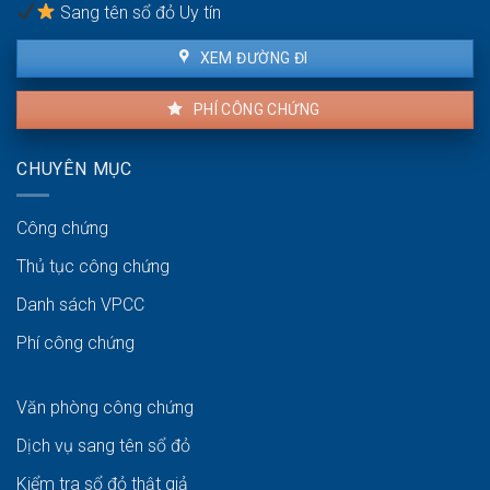
bán
Sang tên sổ đỏ Uy tín
XEM ĐƯỜNG ĐI
PHÍ CÔNG CHỨNG
CHUYÊN MỤC
Công chứng
Thủ tục công chứng
Danh sách VPCC
Phí công chứng
Văn phòng công chứng
Dịch vụ sang tên sổ đỏ
Kiểm tra sổ đỏ thật giả