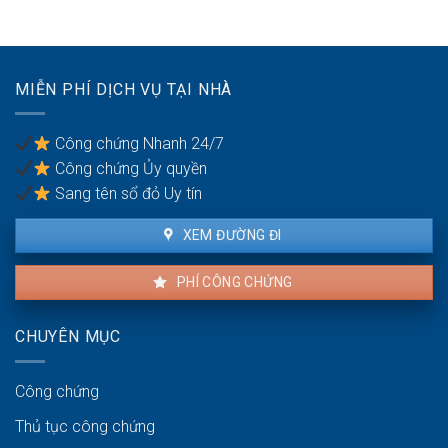
hành
công
cho
vi
bằng
thuê:
dân
Quyền
sự:
lợi
Thủ
MIỄN PHÍ DỊCH VỤ TẠI NHÀ
của
tục
người
pháp
thuê
lý
Công chứng Nhanh 24/7
và
Công chứng Ủy quyền
người
bán
Sang tên sổ đỏ Uy tín
XEM ĐƯỜNG ĐI
PHÍ CÔNG CHỨNG
CHUYÊN MỤC
Công chứng
Thủ tục công chứng