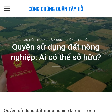
Skip
to
content
CÂU HỎI THƯỜNG GẶP
,
CÔNG CHỨNG
,
TIN TỨC
Quyền sử dụng đất nông
nghiệp: Ai có thể sở hữu?
Quyền sử dụng đất nông nghiệp
là một trong