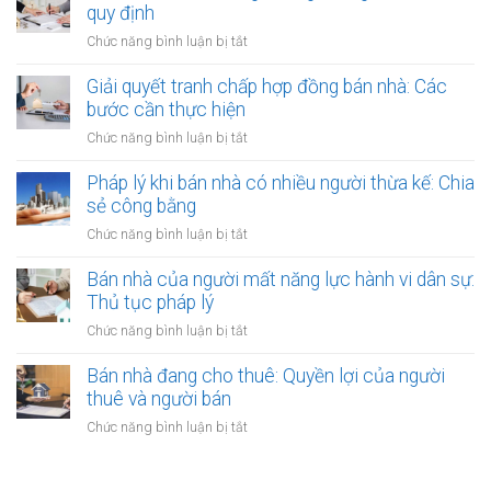
chứng
khi
quy định
người
có
thuê
thuê
ở
Chức năng bình luận bị tắt
thụ
đất
được
Bán
lý?
chưa
bảo
nhà
Giải quyết tranh chấp hợp đồng bán nhà: Các
có
vệ
có
bước cần thực hiện
sổ
ra
nên
đỏ
ở
Chức năng bình luận bị tắt
sao?
công
bằng
Giải
chứng
giấy
quyết
Pháp lý khi bán nhà có nhiều người thừa kế: Chia
không?
viết
tranh
sẻ công bằng
Lợi
tay
chấp
ích
ở
Chức năng bình luận bị tắt
hợp
và
Pháp
đồng
quy
lý
Bán nhà của người mất năng lực hành vi dân sự:
bán
định
khi
Thủ tục pháp lý
nhà:
bán
Các
ở
Chức năng bình luận bị tắt
nhà
bước
Bán
có
cần
nhà
Bán nhà đang cho thuê: Quyền lợi của người
nhiều
thực
của
thuê và người bán
người
hiện
người
thừa
ở
Chức năng bình luận bị tắt
mất
kế:
Bán
năng
Chia
nhà
lực
sẻ
đang