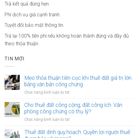
Trả kết quả đúng hẹn.
Phí dịch vụ giá cạnh tranh.
Tuyệt đối bảo mật thông tin.
Trả lại 100% tiền phí nếu không hoàn thành đúng và đầy đủ
theo thỏa thuận.
TIN MỚI
Mẹo thỏa thuận tiền cọc khi thuê đất giá trị lớn
bằng văn bản công chứng
ở
Chức năng bình luận bị tắt
Mẹo
thỏa
Cho thuê đất công cộng, đất công ích: Văn
thuận
phòng công chứng có thụ lý?
tiền
ở
Chức năng bình luận bị tắt
cọc
Cho
khi
thuê
Thuê đất dính quy hoạch: Quyền lợi người thuê
thuê
đất