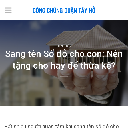
Skip
to
content
TIN TỨC
Sang tên Sổ đỏ cho con: Nên
tặng cho hay để thừa kế?
Rất nhiều người quan tâm khi sang tên sổ đỏ cho