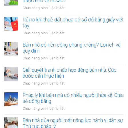
được bảo vệ ra sao?
đất
công
giá
ở
Chức năng bình luận bị tắt
cộng,
trị
Thuê
đất
lớn
đất
Rủi ro khi thuê đất chưa có sổ đỏ bằng giấy viết
công
bằng
dính
tay
ích:
văn
quy
Văn
ở
Chức năng bình luận bị tắt
bản
hoạch:
phòng
Rủi
công
Quyền
công
ro
Bán nhà có nên công chứng không? Lợi ích và
chứng
lợi
chứng
khi
quy định
người
có
thuê
thuê
ở
Chức năng bình luận bị tắt
thụ
đất
được
Bán
lý?
chưa
bảo
nhà
Giải quyết tranh chấp hợp đồng bán nhà: Các
có
vệ
có
bước cần thực hiện
sổ
ra
nên
đỏ
ở
Chức năng bình luận bị tắt
sao?
công
bằng
Giải
chứng
giấy
quyết
Pháp lý khi bán nhà có nhiều người thừa kế: Chia
không?
viết
tranh
sẻ công bằng
Lợi
tay
chấp
ích
ở
Chức năng bình luận bị tắt
hợp
và
Pháp
đồng
quy
lý
Bán nhà của người mất năng lực hành vi dân sự:
bán
định
khi
Thủ tục pháp lý
nhà: