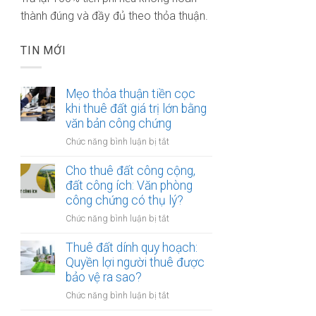
thành đúng và đầy đủ theo thỏa thuận.
TIN MỚI
Mẹo thỏa thuận tiền cọc
khi thuê đất giá trị lớn bằng
văn bản công chứng
ở
Chức năng bình luận bị tắt
Mẹo
thỏa
Cho thuê đất công cộng,
thuận
đất công ích: Văn phòng
tiền
công chứng có thụ lý?
cọc
ở
Chức năng bình luận bị tắt
khi
Cho
thuê
thuê
Thuê đất dính quy hoạch:
đất
đất
Quyền lợi người thuê được
giá
công
bảo vệ ra sao?
trị
cộng,
lớn
ở
Chức năng bình luận bị tắt
đất
bằng
Thuê
công
văn