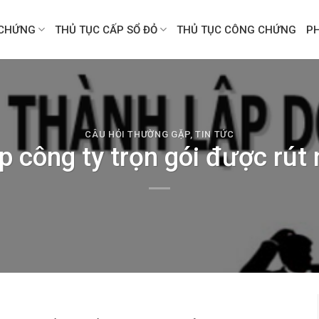
CHỨNG
THỦ TỤC CẤP SỔ ĐỎ
THỦ TỤC CÔNG CHỨNG
P
CÂU HỎI THƯỜNG GẶP
,
TIN TỨC
ập công ty trọn gói được rút