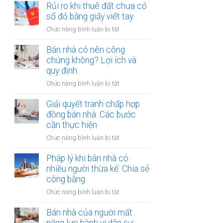
đất
Rủi ro khi thuê đất chưa có
ích:
bản
dính
sổ đỏ bằng giấy viết tay
Văn
công
quy
phòng
chứng
ở
Chức năng bình luận bị tắt
hoạch:
công
Rủi
Quyền
chứng
ro
Bán nhà có nên công
lợi
có
khi
chứng không? Lợi ích và
người
thụ
thuê
quy định
thuê
lý?
đất
được
ở
Chức năng bình luận bị tắt
chưa
bảo
Bán
có
vệ
nhà
Giải quyết tranh chấp hợp
sổ
ra
có
đồng bán nhà: Các bước
đỏ
sao?
nên
cần thực hiện
bằng
công
giấy
ở
Chức năng bình luận bị tắt
chứng
viết
Giải
không?
tay
quyết
Pháp lý khi bán nhà có
Lợi
tranh
nhiều người thừa kế: Chia sẻ
ích
chấp
công bằng
và
hợp
quy
ở
Chức năng bình luận bị tắt
đồng
định
Pháp
bán
lý
Bán nhà của người mất
nhà:
khi
Các