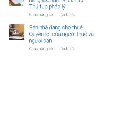
năng lực hành vi dân sự:
bán
Thủ tục pháp lý
bước
nhà
cần
ở
Chức năng bình luận bị tắt
có
thực
Bán
nhiều
hiện
nhà
Bán nhà đang cho thuê:
người
của
Quyền lợi của người thuê và
thừa
người
người bán
kế:
mất
Chia
ở
Chức năng bình luận bị tắt
năng
sẻ
Bán
lực
công
nhà
hành
bằng
đang
vi
cho
dân
thuê:
sự:
Quyền
Thủ
lợi
tục
của
pháp
người
lý
thuê
và
người
bán