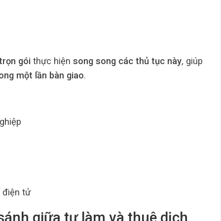
trọn gói
thực hiện
song song các thủ tục này
, giúp
rong một lần bàn giao
.
ghiệp
 điện tử
 sánh giữa tự làm và thuê dịch