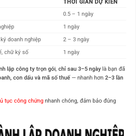
THỜI GIAN DỰ KIẾN
0.5 – 1 ngày
nghiệp
1 ngày
 ký doanh nghiệp
2 – 3 ngày
, chữ ký số
1 ngày
nh lập công ty trọn gói
,
chỉ sau 3–5 ngày
là bạn đã
oanh, con dấu và mã số thuế
— nhanh hơn
2–3 lần
hủ tục công chứng
nhanh chóng, đảm bảo đúng