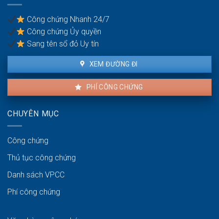
người
pháp
thuê
lý
Công chứng Nhanh 24/7
và
Công chứng Ủy quyền
người
bán
Sang tên sổ đỏ Uy tín
XEM ĐƯỜNG ĐI
PHÍ CÔNG CHỨNG
CHUYÊN MỤC
Công chứng
Thủ tục công chứng
Danh sách VPCC
Phí công chứng