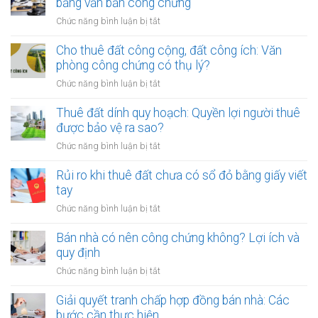
bằng văn bản công chứng
ở
Chức năng bình luận bị tắt
Mẹo
thỏa
Cho thuê đất công cộng, đất công ích: Văn
thuận
phòng công chứng có thụ lý?
tiền
ở
Chức năng bình luận bị tắt
cọc
Cho
khi
thuê
Thuê đất dính quy hoạch: Quyền lợi người thuê
thuê
đất
được bảo vệ ra sao?
đất
công
giá
ở
Chức năng bình luận bị tắt
cộng,
trị
Thuê
đất
lớn
đất
Rủi ro khi thuê đất chưa có sổ đỏ bằng giấy viết
công
bằng
dính
tay
ích:
văn
quy
Văn
ở
Chức năng bình luận bị tắt
bản
hoạch:
phòng
Rủi
công
Quyền
công
ro
Bán nhà có nên công chứng không? Lợi ích và
chứng
lợi
chứng
khi
quy định
người
có
thuê
thuê
ở
Chức năng bình luận bị tắt
thụ
đất
được
Bán
lý?
chưa
bảo
nhà
Giải quyết tranh chấp hợp đồng bán nhà: Các
có
vệ
có
bước cần thực hiện
sổ