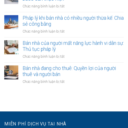
ra
nên
đỏ
ở
Chức năng bình luận bị tắt
sao?
công
bằng
Giải
chứng
giấy
quyết
Pháp lý khi bán nhà có nhiều người thừa kế: Chia
không?
viết
tranh
sẻ công bằng
Lợi
tay
chấp
ích
ở
Chức năng bình luận bị tắt
hợp
và
Pháp
đồng
quy
lý
Bán nhà của người mất năng lực hành vi dân sự:
bán
định
khi
Thủ tục pháp lý
nhà:
bán
Các
ở
Chức năng bình luận bị tắt
nhà
bước
Bán
có
cần
nhà
Bán nhà đang cho thuê: Quyền lợi của người
nhiều
thực
của
thuê và người bán
người
hiện
người
thừa
ở
Chức năng bình luận bị tắt
mất
kế:
Bán
năng
Chia
nhà
lực
sẻ
đang
hành
công
cho
vi
bằng
thuê:
dân
Quyền
sự:
lợi
Thủ
MIỄN PHÍ DỊCH VỤ TẠI NHÀ
của
tục