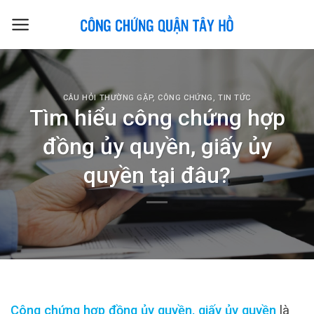
Skip
to
content
CÂU HỎI THƯỜNG GẶP
,
CÔNG CHỨNG
,
TIN TỨC
Tìm hiểu công chứng hợp
đồng ủy quyền, giấy ủy
quyền tại đâu?
Công chứng hợp đồng ủy quyền, giấy ủy quyền
là