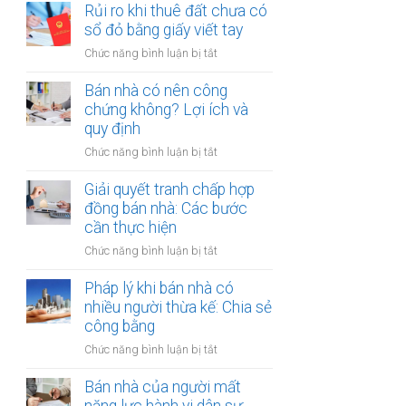
đất
Rủi ro khi thuê đất chưa có
ích:
bản
dính
sổ đỏ bằng giấy viết tay
Văn
công
quy
phòng
chứng
ở
Chức năng bình luận bị tắt
hoạch:
công
Rủi
Quyền
chứng
ro
Bán nhà có nên công
lợi
có
khi
chứng không? Lợi ích và
người
thụ
thuê
quy định
thuê
lý?
đất
được
ở
Chức năng bình luận bị tắt
chưa
bảo
Bán
có
vệ
nhà
Giải quyết tranh chấp hợp
sổ
ra
có
đồng bán nhà: Các bước
đỏ
sao?
nên
cần thực hiện
bằng
công
giấy
ở
Chức năng bình luận bị tắt
chứng
viết
Giải
không?
tay
quyết
Pháp lý khi bán nhà có
Lợi
tranh
nhiều người thừa kế: Chia sẻ
ích
chấp
công bằng
và
hợp
quy
ở
Chức năng bình luận bị tắt
đồng
định
Pháp
bán
lý
Bán nhà của người mất
nhà:
khi
Các