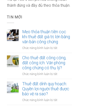
thành đúng và đầy đủ theo thỏa thuận.
TIN MỚI
Mẹo thỏa thuận tiền cọc
khi thuê đất giá trị lớn bằng
văn bản công chứng
ở
Chức năng bình luận bị tắt
Mẹo
thỏa
Cho thuê đất công cộng,
thuận
đất công ích: Văn phòng
tiền
công chứng có thụ lý?
cọc
ở
Chức năng bình luận bị tắt
khi
Cho
thuê
thuê
Thuê đất dính quy hoạch:
đất
đất
Quyền lợi người thuê được
giá
công
bảo vệ ra sao?
trị
cộng,
lớn
ở
Chức năng bình luận bị tắt
đất
bằng
Thuê
công
văn