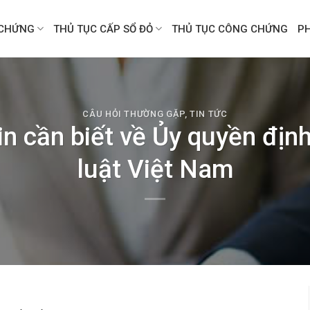
CHỨNG
THỦ TỤC CẤP SỔ ĐỎ
THỦ TỤC CÔNG CHỨNG
P
CÂU HỎI THƯỜNG GẶP
,
TIN TỨC
in cần biết về Ủy quyền địn
luật Việt Nam