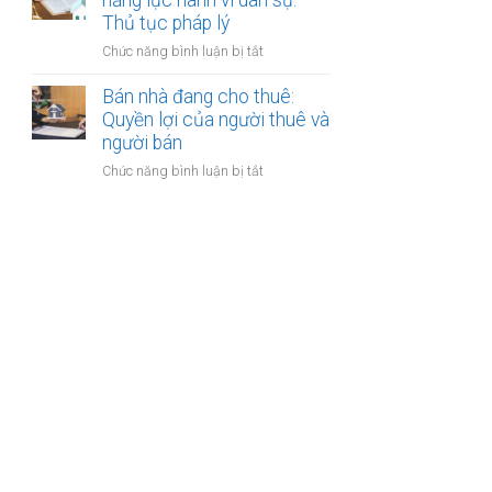
năng lực hành vi dân sự:
bán
Thủ tục pháp lý
bước
nhà
cần
ở
Chức năng bình luận bị tắt
có
thực
Bán
nhiều
hiện
nhà
Bán nhà đang cho thuê:
người
của
Quyền lợi của người thuê và
thừa
người
người bán
kế:
mất
Chia
ở
Chức năng bình luận bị tắt
năng
sẻ
Bán
lực
công
nhà
hành
bằng
đang
vi
cho
dân
thuê:
sự:
Quyền
Thủ
lợi
tục
của
pháp
người
lý
thuê
và
người
bán