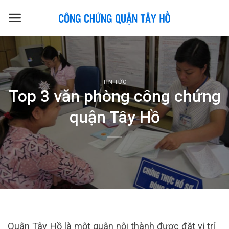
Skip
to
content
TIN TỨC
Top 3 văn phòng công chứng
quận Tây Hồ
Quận Tây Hồ là một quận nội thành được đặt vị trí