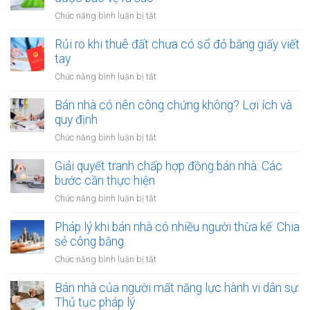
công
giá
ở
Chức năng bình luận bị tắt
cộng,
trị
Thuê
đất
lớn
đất
Rủi ro khi thuê đất chưa có sổ đỏ bằng giấy viết
công
bằng
dính
tay
ích:
văn
quy
Văn
ở
Chức năng bình luận bị tắt
bản
hoạch:
phòng
Rủi
công
Quyền
công
ro
Bán nhà có nên công chứng không? Lợi ích và
chứng
lợi
chứng
khi
quy định
người
có
thuê
thuê
ở
Chức năng bình luận bị tắt
thụ
đất
được
Bán
lý?
chưa
bảo
nhà
Giải quyết tranh chấp hợp đồng bán nhà: Các
có
vệ
có
bước cần thực hiện
sổ
ra
nên
đỏ
ở
Chức năng bình luận bị tắt
sao?
công
bằng
Giải
chứng
giấy
quyết
Pháp lý khi bán nhà có nhiều người thừa kế: Chia
không?
viết
tranh
sẻ công bằng
Lợi
tay
chấp
ích
ở
Chức năng bình luận bị tắt
hợp
và
Pháp
đồng
quy
lý
Bán nhà của người mất năng lực hành vi dân sự:
bán
định
khi
Thủ tục pháp lý
nhà: