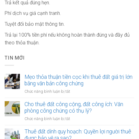
Trả kết quả đúng hẹn.
Phí dịch vụ giá cạnh tranh.
Tuyệt đối bảo mật thông tin.
Trả lại 100% tiền phí nếu không hoàn thành đúng và đầy đủ
theo thỏa thuận.
TIN MỚI
Mẹo thỏa thuận tiền cọc khi thuê đất giá trị lớn
bằng văn bản công chứng
ở
Chức năng bình luận bị tắt
Mẹo
thỏa
Cho thuê đất công cộng, đất công ích: Văn
thuận
phòng công chứng có thụ lý?
tiền
ở
Chức năng bình luận bị tắt
cọc
Cho
khi
thuê
Thuê đất dính quy hoạch: Quyền lợi người thuê
thuê
đất
được bảo vệ ra sao?
đất