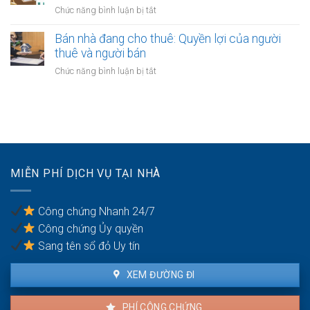
bán
Các
ở
Chức năng bình luận bị tắt
nhà
bước
Bán
có
cần
nhà
Bán nhà đang cho thuê: Quyền lợi của người
nhiều
thực
của
thuê và người bán
người
hiện
người
thừa
ở
Chức năng bình luận bị tắt
mất
kế:
Bán
năng
Chia
nhà
lực
sẻ
đang
hành
công
cho
vi
bằng
thuê:
dân
Quyền
sự:
lợi
Thủ
MIỄN PHÍ DỊCH VỤ TẠI NHÀ
của
tục
người
pháp
thuê
lý
Công chứng Nhanh 24/7
và
Công chứng Ủy quyền
người
bán
Sang tên sổ đỏ Uy tín
XEM ĐƯỜNG ĐI
PHÍ CÔNG CHỨNG