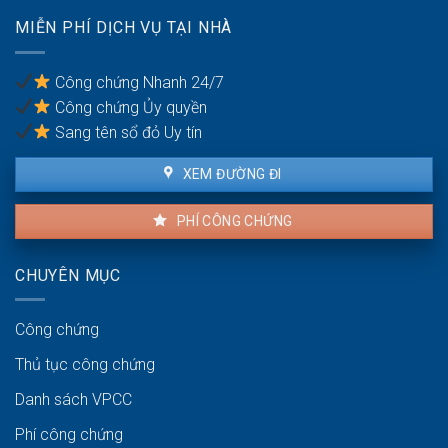
sự:
lợi
Thủ
MIỄN PHÍ DỊCH VỤ TẠI NHÀ
của
tục
người
pháp
thuê
lý
Công chứng Nhanh 24/7
và
Công chứng Ủy quyền
người
bán
Sang tên sổ đỏ Uy tín
XEM ĐƯỜNG ĐI
PHÍ CÔNG CHỨNG
CHUYÊN MỤC
Công chứng
Thủ tục công chứng
Danh sách VPCC
Phí công chứng