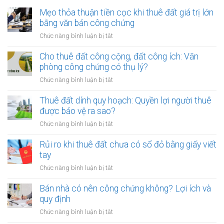
Mẹo thỏa thuận tiền cọc khi thuê đất giá trị lớn
bằng văn bản công chứng
ở
Chức năng bình luận bị tắt
Mẹo
thỏa
Cho thuê đất công cộng, đất công ích: Văn
thuận
phòng công chứng có thụ lý?
tiền
ở
Chức năng bình luận bị tắt
cọc
Cho
khi
thuê
Thuê đất dính quy hoạch: Quyền lợi người thuê
thuê
đất
được bảo vệ ra sao?
đất
công
giá
ở
Chức năng bình luận bị tắt
cộng,
trị
Thuê
đất
lớn
đất
Rủi ro khi thuê đất chưa có sổ đỏ bằng giấy viết
công
bằng
dính
tay
ích:
văn
quy
Văn
ở
Chức năng bình luận bị tắt
bản
hoạch:
phòng
Rủi
công
Quyền
công
ro
Bán nhà có nên công chứng không? Lợi ích và
chứng
lợi
chứng
khi
quy định
người
có
thuê
thuê
ở
Chức năng bình luận bị tắt
thụ
đất
được
Bán
lý?