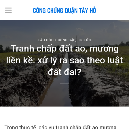
Skip
to
content
CÂU HỎI THƯỜNG GẶP
,
TIN TỨC
Tranh chấp đất ao, mương
liền kề: xử lý ra sao theo luật
đất đai?
Trong thực tế, các vụ
tranh chấp đất ao mương