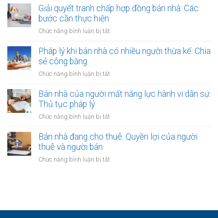
chưa
bảo
nhà
Giải quyết tranh chấp hợp đồng bán nhà: Các
có
vệ
có
bước cần thực hiện
sổ
ra
nên
đỏ
ở
Chức năng bình luận bị tắt
sao?
công
bằng
Giải
chứng
giấy
quyết
Pháp lý khi bán nhà có nhiều người thừa kế: Chia
không?
viết
tranh
sẻ công bằng
Lợi
tay
chấp
ích
ở
Chức năng bình luận bị tắt
hợp
và
Pháp
đồng
quy
lý
Bán nhà của người mất năng lực hành vi dân sự:
bán
định
khi
Thủ tục pháp lý
nhà:
bán
Các
ở
Chức năng bình luận bị tắt
nhà
bước
Bán
có
cần
nhà
Bán nhà đang cho thuê: Quyền lợi của người
nhiều
thực
của
thuê và người bán
người
hiện
người
thừa
ở
Chức năng bình luận bị tắt
mất
kế:
Bán
năng
Chia
nhà
lực
sẻ
đang
hành
công
cho
vi
bằng
thuê:
dân
Quyền