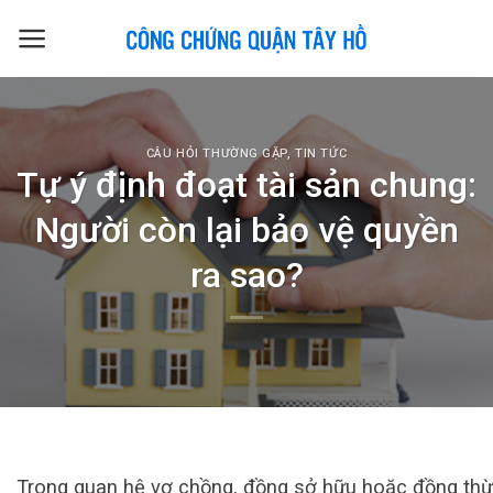
Skip
to
content
CÂU HỎI THƯỜNG GẶP
,
TIN TỨC
Tự ý định đoạt tài sản chung:
Người còn lại bảo vệ quyền
ra sao?
Trong quan hệ vợ chồng, đồng sở hữu hoặc đồng thừa