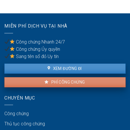
hành
công
cho
vi
bằng
thuê:
dân
Quyền
sự:
lợi
Thủ
MIỄN PHÍ DỊCH VỤ TẠI NHÀ
của
tục
người
pháp
thuê
lý
Công chứng Nhanh 24/7
và
Công chứng Ủy quyền
người
bán
Sang tên sổ đỏ Uy tín
XEM ĐƯỜNG ĐI
PHÍ CÔNG CHỨNG
CHUYÊN MỤC
Công chứng
Thủ tục công chứng