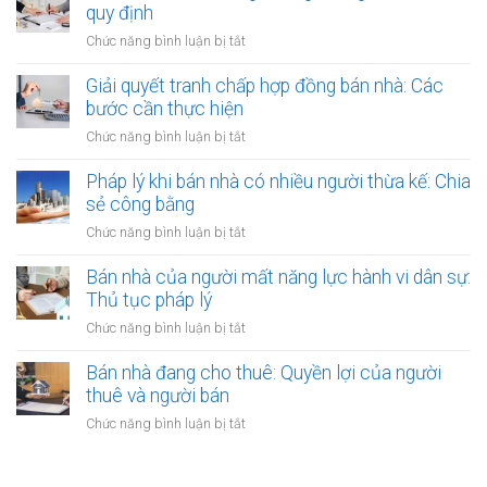
chứng
khi
quy định
người
có
thuê
thuê
ở
Chức năng bình luận bị tắt
thụ
đất
được
Bán
lý?
chưa
bảo
nhà
Giải quyết tranh chấp hợp đồng bán nhà: Các
có
vệ
có
bước cần thực hiện
sổ
ra
nên
đỏ
ở
Chức năng bình luận bị tắt
sao?
công
bằng
Giải
chứng
giấy
quyết
Pháp lý khi bán nhà có nhiều người thừa kế: Chia
không?
viết
tranh
sẻ công bằng
Lợi
tay
chấp
ích
ở
Chức năng bình luận bị tắt
hợp
và
Pháp
đồng
quy
lý
Bán nhà của người mất năng lực hành vi dân sự:
bán
định
khi
Thủ tục pháp lý
nhà:
bán
Các
ở
Chức năng bình luận bị tắt
nhà
bước
Bán
có
cần
nhà
Bán nhà đang cho thuê: Quyền lợi của người
nhiều
thực
của
thuê và người bán
người
hiện
người
thừa
ở
Chức năng bình luận bị tắt
mất
kế:
Bán
năng
Chia
nhà
lực
sẻ
đang