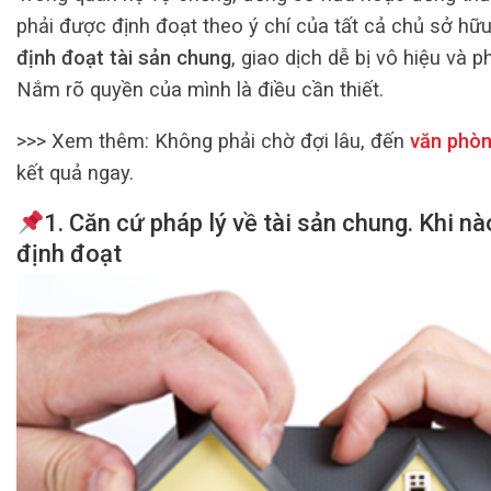
phải được định đoạt theo ý chí của tất cả chủ sở hữ
định đoạt tài sản chung
, giao dịch dễ bị vô hiệu và p
Nắm rõ quyền của mình là điều cần thiết.
>>> Xem thêm:
Không phải chờ đợi lâu, đến
văn phòn
kết quả ngay.
1.
Căn cứ pháp lý về tài sản chung. Khi nào
định đoạt