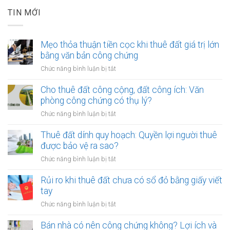
TIN MỚI
Mẹo thỏa thuận tiền cọc khi thuê đất giá trị lớn
bằng văn bản công chứng
ở
Chức năng bình luận bị tắt
Mẹo
thỏa
Cho thuê đất công cộng, đất công ích: Văn
thuận
phòng công chứng có thụ lý?
tiền
ở
Chức năng bình luận bị tắt
cọc
Cho
khi
thuê
Thuê đất dính quy hoạch: Quyền lợi người thuê
thuê
đất
được bảo vệ ra sao?
đất
công
giá
ở
Chức năng bình luận bị tắt
cộng,
trị
Thuê
đất
lớn
đất
Rủi ro khi thuê đất chưa có sổ đỏ bằng giấy viết
công
bằng
dính
tay
ích:
văn
quy
Văn
ở
Chức năng bình luận bị tắt
bản
hoạch:
phòng
Rủi
công
Quyền
công
ro
Bán nhà có nên công chứng không? Lợi ích và
chứng
lợi