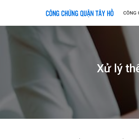
Skip
to
CÔNG 
content
Xử lý th