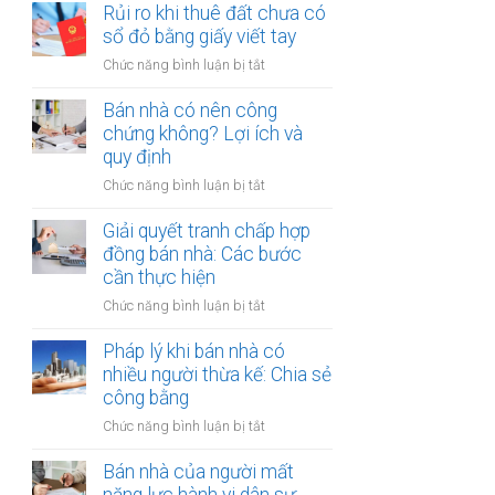
đất
Rủi ro khi thuê đất chưa có
ích:
bản
dính
sổ đỏ bằng giấy viết tay
Văn
công
quy
phòng
chứng
ở
Chức năng bình luận bị tắt
hoạch:
công
Rủi
Quyền
chứng
ro
Bán nhà có nên công
lợi
có
khi
chứng không? Lợi ích và
người
thụ
thuê
quy định
thuê
lý?
đất
được
ở
Chức năng bình luận bị tắt
chưa
bảo
Bán
có
vệ
nhà
Giải quyết tranh chấp hợp
sổ
ra
có
đồng bán nhà: Các bước
đỏ
sao?
nên
cần thực hiện
bằng
công
giấy
ở
Chức năng bình luận bị tắt
chứng
viết
Giải
không?
tay
quyết
Pháp lý khi bán nhà có
Lợi
tranh
nhiều người thừa kế: Chia sẻ
ích
chấp
công bằng
và
hợp
quy
ở
Chức năng bình luận bị tắt
đồng
định
Pháp
bán
lý
Bán nhà của người mất
nhà:
khi
Các