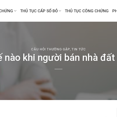
CHỨNG
THỦ TỤC CẤP SỔ ĐỎ
THỦ TỤC CÔNG CHỨNG
P
CÂU HỎI THƯỜNG GẶP
,
TIN TỨC
ế nào khi người bán nhà đấ