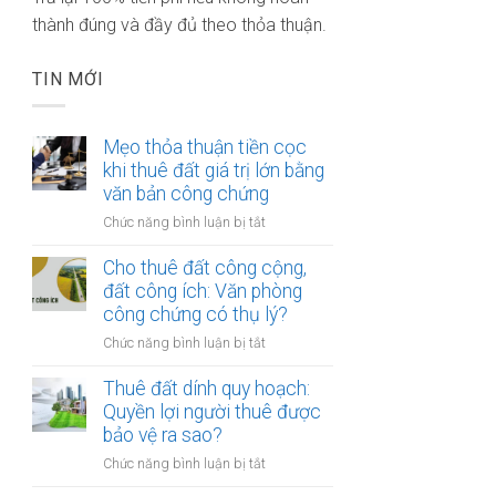
thành đúng và đầy đủ theo thỏa thuận.
TIN MỚI
Mẹo thỏa thuận tiền cọc
khi thuê đất giá trị lớn bằng
văn bản công chứng
ở
Chức năng bình luận bị tắt
Mẹo
thỏa
Cho thuê đất công cộng,
thuận
đất công ích: Văn phòng
tiền
công chứng có thụ lý?
cọc
ở
Chức năng bình luận bị tắt
khi
Cho
thuê
thuê
Thuê đất dính quy hoạch:
đất
đất
Quyền lợi người thuê được
giá
công
bảo vệ ra sao?
trị
cộng,
lớn
ở
Chức năng bình luận bị tắt
đất
bằng
Thuê
công
văn