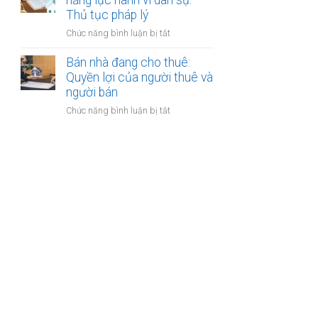
năng lực hành vi dân sự:
bán
Thủ tục pháp lý
bước
nhà
cần
ở
Chức năng bình luận bị tắt
có
thực
Bán
nhiều
hiện
nhà
Bán nhà đang cho thuê:
người
của
Quyền lợi của người thuê và
thừa
người
người bán
kế:
mất
Chia
ở
Chức năng bình luận bị tắt
năng
sẻ
Bán
lực
công
nhà
hành
bằng
đang
vi
cho
dân
thuê:
sự:
Quyền
Thủ
lợi
tục
của
pháp
người
lý
thuê
và
người
bán