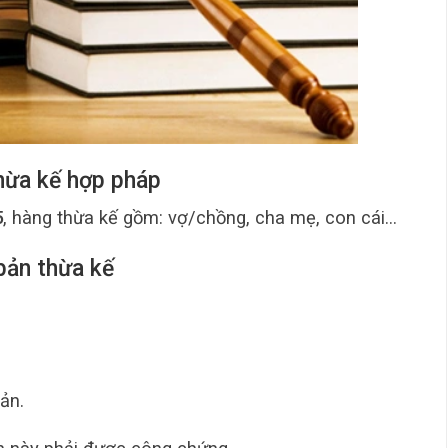
thừa kế hợp pháp
5
, hàng thừa kế gồm: vợ/chồng, cha mẹ, con cái…
bản thừa kế
ản.