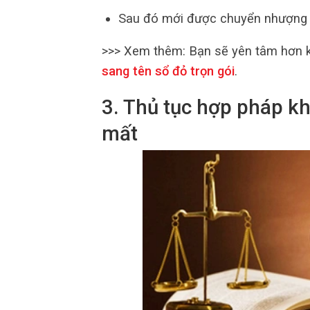
Sau đó mới được chuyển nhượng
>>> Xem thêm:
Bạn sẽ yên tâm hơn k
sang tên sổ đỏ trọn gói
.
3. Thủ tục hợp pháp k
mất