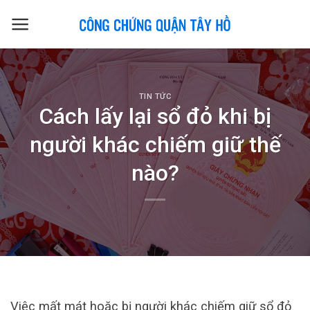
Skip
to
content
TIN TỨC
Cách lấy lại sổ đỏ khi bị
người khác chiếm giữ thế
nào?
Việc mất mát hoặc bị người khác chiếm giữ sổ đỏ