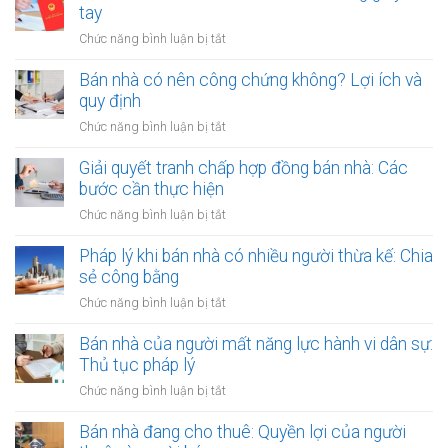
bằng
dính
tay
ích:
văn
quy
Văn
ở
Chức năng bình luận bị tắt
bản
hoạch:
phòng
Rủi
công
Quyền
công
ro
Bán nhà có nên công chứng không? Lợi ích và
chứng
lợi
chứng
khi
quy định
người
có
thuê
thuê
ở
Chức năng bình luận bị tắt
thụ
đất
được
Bán
lý?
chưa
bảo
nhà
Giải quyết tranh chấp hợp đồng bán nhà: Các
có
vệ
có
bước cần thực hiện
sổ
ra
nên
đỏ
ở
Chức năng bình luận bị tắt
sao?
công
bằng
Giải
chứng
giấy
quyết
Pháp lý khi bán nhà có nhiều người thừa kế: Chia
không?
viết
tranh
sẻ công bằng
Lợi
tay
chấp
ích
ở
Chức năng bình luận bị tắt
hợp
và
Pháp
đồng
quy
lý
Bán nhà của người mất năng lực hành vi dân sự:
bán
định
khi
Thủ tục pháp lý
nhà:
bán
Các
ở
Chức năng bình luận bị tắt
nhà
bước
Bán
có
cần
nhà
Bán nhà đang cho thuê: Quyền lợi của người
nhiều
thực
của