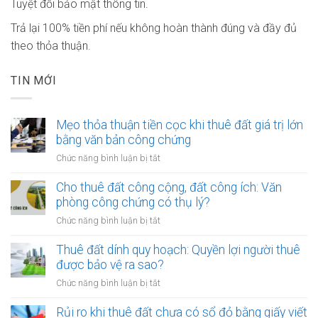
Tuyệt đối bảo mật thông tin.
Trả lại 100% tiền phí nếu không hoàn thành đúng và đầy đủ
theo thỏa thuận.
TIN MỚI
Mẹo thỏa thuận tiền cọc khi thuê đất giá trị lớn
bằng văn bản công chứng
ở
Chức năng bình luận bị tắt
Mẹo
thỏa
Cho thuê đất công cộng, đất công ích: Văn
thuận
phòng công chứng có thụ lý?
tiền
ở
Chức năng bình luận bị tắt
cọc
Cho
khi
thuê
Thuê đất dính quy hoạch: Quyền lợi người thuê
thuê
đất
được bảo vệ ra sao?
đất
công
giá
ở
Chức năng bình luận bị tắt
cộng,
trị
Thuê
đất
lớn
đất
Rủi ro khi thuê đất chưa có sổ đỏ bằng giấy viết
công