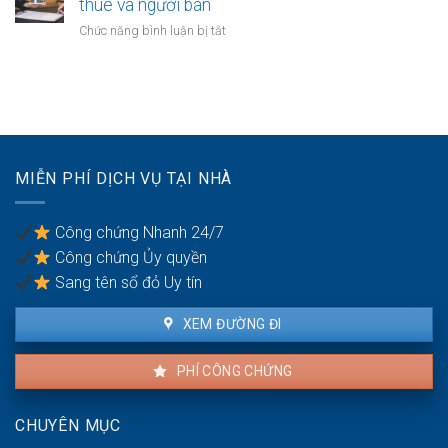
thuê và người bán
người
hiện
người
thừa
ở
Chức năng bình luận bị tắt
mất
kế:
Bán
năng
Chia
nhà
lực
sẻ
đang
hành
công
cho
vi
bằng
thuê:
dân
Quyền
sự:
lợi
Thủ
MIỄN PHÍ DỊCH VỤ TẠI NHÀ
của
tục
người
pháp
thuê
lý
Công chứng Nhanh 24/7
và
Công chứng Ủy quyền
người
bán
Sang tên sổ đỏ Uy tín
XEM ĐƯỜNG ĐI
PHÍ CÔNG CHỨNG
CHUYÊN MỤC