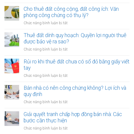
Mẹo
thỏa
Cho thuê đất công cộng, đất công ích: Văn
thuận
phòng công chứng có thụ lý?
tiền
ở
Chức năng bình luận bị tắt
cọc
Cho
khi
thuê
Thuê đất dính quy hoạch: Quyền lợi người thuê
thuê
đất
được bảo vệ ra sao?
đất
công
giá
ở
Chức năng bình luận bị tắt
cộng,
trị
Thuê
đất
lớn
đất
Rủi ro khi thuê đất chưa có sổ đỏ bằng giấy viết
công
bằng
dính
tay
ích:
văn
quy
Văn
ở
Chức năng bình luận bị tắt
bản
hoạch:
phòng
Rủi
công
Quyền
công
ro
Bán nhà có nên công chứng không? Lợi ích và
chứng
lợi
chứng
khi
quy định
người
có
thuê
thuê
ở
Chức năng bình luận bị tắt
thụ
đất
được
Bán
lý?
chưa
bảo
nhà
Giải quyết tranh chấp hợp đồng bán nhà: Các
có
vệ
có
bước cần thực hiện
sổ
ra
nên
đỏ
ở
Chức năng bình luận bị tắt
sao?
công
bằng
Giải