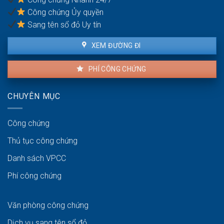
và
Công chứng Ủy quyền
người
bán
Sang tên sổ đỏ Uy tín
XEM ĐƯỜNG ĐI
PHÍ CÔNG CHỨNG
CHUYÊN MỤC
Công chứng
Thủ tục công chứng
Danh sách VPCC
Phí công chứng
Văn phòng công chứng
Dịch vụ sang tên sổ đỏ