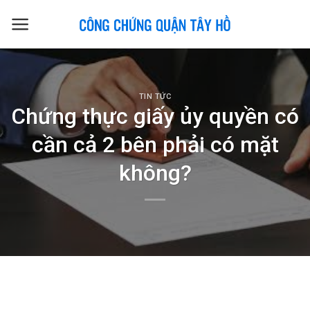
Skip
to
content
TIN TỨC
Chứng thực giấy ủy quyền có
cần cả 2 bên phải có mặt
không?