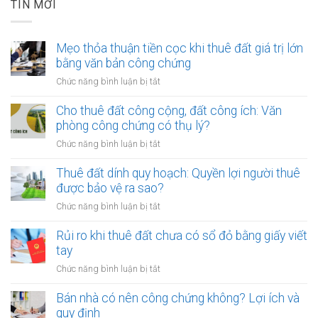
TIN MỚI
Mẹo thỏa thuận tiền cọc khi thuê đất giá trị lớn
bằng văn bản công chứng
ở
Chức năng bình luận bị tắt
Mẹo
thỏa
Cho thuê đất công cộng, đất công ích: Văn
thuận
phòng công chứng có thụ lý?
tiền
ở
Chức năng bình luận bị tắt
cọc
Cho
khi
thuê
Thuê đất dính quy hoạch: Quyền lợi người thuê
thuê
đất
được bảo vệ ra sao?
đất
công
giá
ở
Chức năng bình luận bị tắt
cộng,
trị
Thuê
đất
lớn
đất
Rủi ro khi thuê đất chưa có sổ đỏ bằng giấy viết
công
bằng
dính
tay
ích:
văn
quy
Văn
ở
Chức năng bình luận bị tắt
bản
hoạch:
phòng
Rủi
công
Quyền
công
ro
Bán nhà có nên công chứng không? Lợi ích và
chứng
lợi
chứng
khi
quy định
người