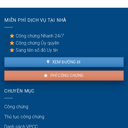
vi
bằng
thuê:
dân
Quyền
sự:
lợi
Thủ
MIỄN PHÍ DỊCH VỤ TẠI NHÀ
của
tục
người
pháp
thuê
lý
Công chứng Nhanh 24/7
và
Công chứng Ủy quyền
người
bán
Sang tên sổ đỏ Uy tín
XEM ĐƯỜNG ĐI
PHÍ CÔNG CHỨNG
CHUYÊN MỤC
Công chứng
Thủ tục công chứng
Danh sách VPCC