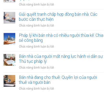
có
thuê
thuê
ở
Chức năng bình luận bị tắt
thụ
đất
được
Bán
lý?
chưa
bảo
nhà
Giải quyết tranh chấp hợp đồng bán nhà: Các
có
vệ
có
bước cần thực hiện
sổ
ra
nên
đỏ
ở
Chức năng bình luận bị tắt
sao?
công
bằng
Giải
chứng
giấy
quyết
Pháp lý khi bán nhà có nhiều người thừa kế: Chia
không?
viết
tranh
sẻ công bằng
Lợi
tay
chấp
ích
ở
Chức năng bình luận bị tắt
hợp
và
Pháp
đồng
quy
lý
Bán nhà của người mất năng lực hành vi dân sự:
bán
định
khi
Thủ tục pháp lý
nhà:
bán
Các
ở
Chức năng bình luận bị tắt
nhà
bước
Bán
có
cần
nhà
Bán nhà đang cho thuê: Quyền lợi của người
nhiều
thực
của
thuê và người bán
người
hiện
người
thừa
ở
Chức năng bình luận bị tắt
mất
kế:
Bán
năng
Chia
nhà
lực
sẻ
đang
hành
công
cho