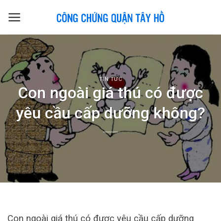
Skip
to
content
TIN TỨC
Con ngoài giá thú có được
yêu cầu cấp dưỡng không?
Con ngoài giá thú có được yêu cầu cấp dưỡng