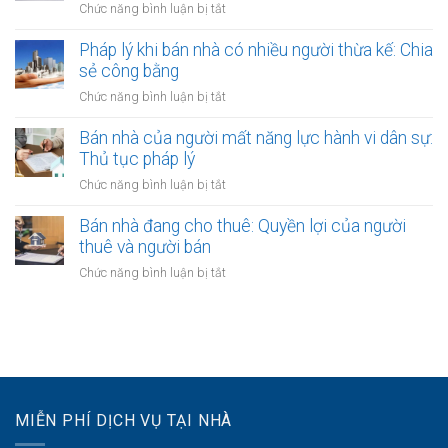
đỏ
ở
Chức năng bình luận bị tắt
sao?
công
bằng
Giải
chứng
giấy
quyết
Pháp lý khi bán nhà có nhiều người thừa kế: Chia
không?
viết
tranh
sẻ công bằng
Lợi
tay
chấp
ích
ở
Chức năng bình luận bị tắt
hợp
và
Pháp
đồng
quy
lý
Bán nhà của người mất năng lực hành vi dân sự:
bán
định
khi
Thủ tục pháp lý
nhà:
bán
Các
ở
Chức năng bình luận bị tắt
nhà
bước
Bán
có
cần
nhà
Bán nhà đang cho thuê: Quyền lợi của người
nhiều
thực
của
thuê và người bán
người
hiện
người
thừa
ở
Chức năng bình luận bị tắt
mất
kế:
Bán
năng
Chia
nhà
lực
sẻ
đang
hành
công
cho
vi
bằng
thuê:
dân
Quyền
sự:
lợi
Thủ
MIỄN PHÍ DỊCH VỤ TẠI NHÀ
của
tục
người