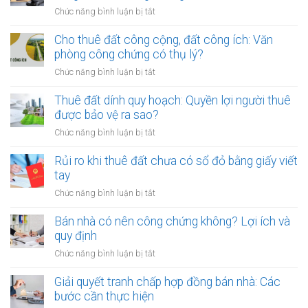
ở
Chức năng bình luận bị tắt
Mẹo
thỏa
Cho thuê đất công cộng, đất công ích: Văn
thuận
phòng công chứng có thụ lý?
tiền
ở
Chức năng bình luận bị tắt
cọc
Cho
khi
thuê
Thuê đất dính quy hoạch: Quyền lợi người thuê
thuê
đất
được bảo vệ ra sao?
đất
công
giá
ở
Chức năng bình luận bị tắt
cộng,
trị
Thuê
đất
lớn
đất
Rủi ro khi thuê đất chưa có sổ đỏ bằng giấy viết
công
bằng
dính
tay
ích:
văn
quy
Văn
ở
Chức năng bình luận bị tắt
bản
hoạch:
phòng
Rủi
công
Quyền
công
ro
Bán nhà có nên công chứng không? Lợi ích và
chứng
lợi
chứng
khi
quy định
người
có
thuê
thuê
ở
Chức năng bình luận bị tắt
thụ
đất
được
Bán
lý?
chưa
bảo
nhà
Giải quyết tranh chấp hợp đồng bán nhà: Các
có
vệ
có
bước cần thực hiện
sổ
ra
nên