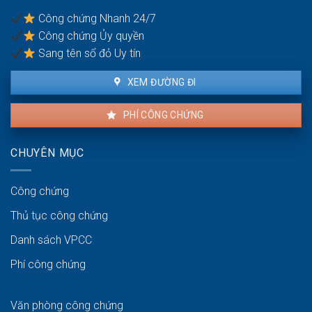
pháp
thuê
lý
Công chứng Nhanh 24/7
và
Công chứng Ủy quyền
người
bán
Sang tên sổ đỏ Uy tín
XEM ĐƯỜNG ĐI
PHÍ CÔNG CHỨNG
CHUYÊN MỤC
Công chứng
Thủ tục công chứng
Danh sách VPCC
Phí công chứng
Văn phòng công chứng