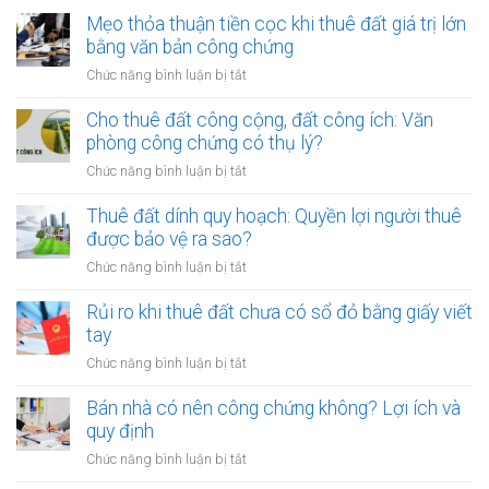
Mẹo thỏa thuận tiền cọc khi thuê đất giá trị lớn
bằng văn bản công chứng
ở
Chức năng bình luận bị tắt
Mẹo
thỏa
Cho thuê đất công cộng, đất công ích: Văn
thuận
phòng công chứng có thụ lý?
tiền
ở
Chức năng bình luận bị tắt
cọc
Cho
khi
thuê
Thuê đất dính quy hoạch: Quyền lợi người thuê
thuê
đất
được bảo vệ ra sao?
đất
công
giá
ở
Chức năng bình luận bị tắt
cộng,
trị
Thuê
đất
lớn
đất
Rủi ro khi thuê đất chưa có sổ đỏ bằng giấy viết
công
bằng
dính
tay
ích:
văn
quy
Văn
ở
Chức năng bình luận bị tắt
bản
hoạch:
phòng
Rủi
công
Quyền
công
ro
Bán nhà có nên công chứng không? Lợi ích và
chứng
lợi
chứng
khi
quy định
người
có
thuê
thuê
ở
Chức năng bình luận bị tắt
thụ
đất
được
Bán
lý?
chưa