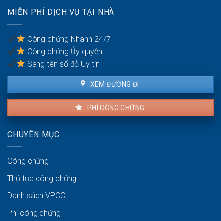
lợi
Thủ
MIỄN PHÍ DỊCH VỤ TẠI NHÀ
của
tục
người
pháp
thuê
lý
Công chứng Nhanh 24/7
và
Công chứng Ủy quyền
người
bán
Sang tên sổ đỏ Uy tín
XEM ĐƯỜNG ĐI
PHÍ CÔNG CHỨNG
CHUYÊN MỤC
Công chứng
Thủ tục công chứng
Danh sách VPCC
Phí công chứng