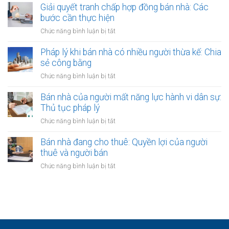
bảo
nhà
Giải quyết tranh chấp hợp đồng bán nhà: Các
có
vệ
có
bước cần thực hiện
sổ
ra
nên
đỏ
ở
Chức năng bình luận bị tắt
sao?
công
bằng
Giải
chứng
giấy
quyết
Pháp lý khi bán nhà có nhiều người thừa kế: Chia
không?
viết
tranh
sẻ công bằng
Lợi
tay
chấp
ích
ở
Chức năng bình luận bị tắt
hợp
và
Pháp
đồng
quy
lý
Bán nhà của người mất năng lực hành vi dân sự:
bán
định
khi
Thủ tục pháp lý
nhà:
bán
Các
ở
Chức năng bình luận bị tắt
nhà
bước
Bán
có
cần
nhà
Bán nhà đang cho thuê: Quyền lợi của người
nhiều
thực
của
thuê và người bán
người
hiện
người
thừa
ở
Chức năng bình luận bị tắt
mất
kế:
Bán
năng
Chia
nhà
lực
sẻ
đang
hành
công
cho
vi
bằng
thuê:
dân
Quyền
sự: