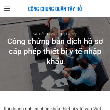
Skip
to
content
CÂU HỎI THƯỜNG GẶP
,
TIN TỨC
Công chứng bản dịch hồ sơ
cấp phép thiết bị y tế nhập
khẩu
Khi doanh nghiệp nhập khẩu thiết bị y tế vào Việt