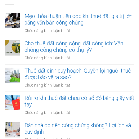
Mẹo thỏa thuận tiền cọc khi thuê đất giá trị lớn
bằng văn bản công chứng
ở
Chức năng bình luận bị tắt
Mẹo
thỏa
Cho thuê đất công cộng, đất công ích: Văn
thuận
phòng công chứng có thụ lý?
tiền
ở
Chức năng bình luận bị tắt
cọc
Cho
khi
thuê
Thuê đất dính quy hoạch: Quyền lợi người thuê
thuê
đất
được bảo vệ ra sao?
đất
công
giá
ở
Chức năng bình luận bị tắt
cộng,
trị
Thuê
đất
lớn
đất
Rủi ro khi thuê đất chưa có sổ đỏ bằng giấy viết
công
bằng
dính
tay
ích:
văn
quy
Văn
ở
Chức năng bình luận bị tắt
bản
hoạch:
phòng
Rủi
công
Quyền
công
ro
Bán nhà có nên công chứng không? Lợi ích và
chứng
lợi
chứng
khi
quy định
người
có
thuê
thuê