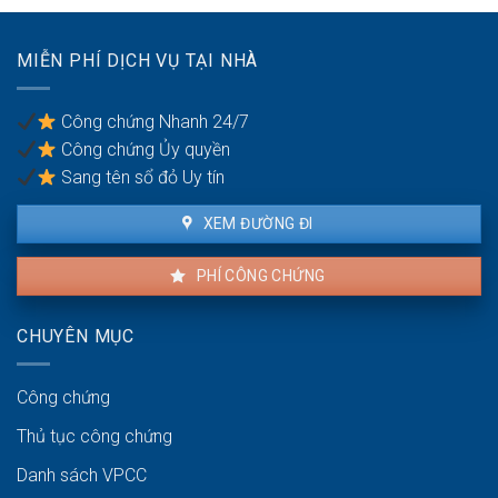
thuê:
dân
Quyền
sự:
lợi
Thủ
MIỄN PHÍ DỊCH VỤ TẠI NHÀ
của
tục
người
pháp
thuê
lý
Công chứng Nhanh 24/7
và
Công chứng Ủy quyền
người
bán
Sang tên sổ đỏ Uy tín
XEM ĐƯỜNG ĐI
PHÍ CÔNG CHỨNG
CHUYÊN MỤC
Công chứng
Thủ tục công chứng
Danh sách VPCC