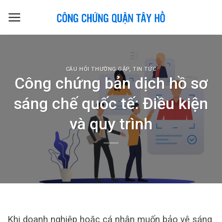
Skip
to
content
CÂU HỎI THƯỜNG GẶP
,
TIN TỨC
Công chứng bản dịch hồ sơ
sáng chế quốc tế: Điều kiện
và quy trình
Khi doanh nghiệp hoặc cá nhân muốn bảo vệ sáng