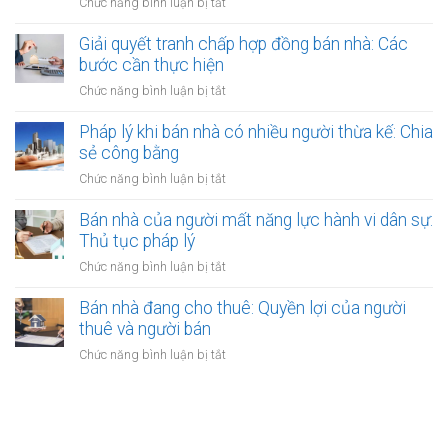
ở
Chức năng bình luận bị tắt
thụ
đất
được
Bán
lý?
chưa
bảo
nhà
Giải quyết tranh chấp hợp đồng bán nhà: Các
có
vệ
có
bước cần thực hiện
sổ
ra
nên
đỏ
ở
Chức năng bình luận bị tắt
sao?
công
bằng
Giải
chứng
giấy
quyết
Pháp lý khi bán nhà có nhiều người thừa kế: Chia
không?
viết
tranh
sẻ công bằng
Lợi
tay
chấp
ích
ở
Chức năng bình luận bị tắt
hợp
và
Pháp
đồng
quy
lý
Bán nhà của người mất năng lực hành vi dân sự:
bán
định
khi
Thủ tục pháp lý
nhà:
bán
Các
ở
Chức năng bình luận bị tắt
nhà
bước
Bán
có
cần
nhà
Bán nhà đang cho thuê: Quyền lợi của người
nhiều
thực
của
thuê và người bán
người
hiện
người
thừa
ở
Chức năng bình luận bị tắt
mất
kế:
Bán
năng
Chia
nhà
lực
sẻ
đang
hành
công
cho
vi
bằng