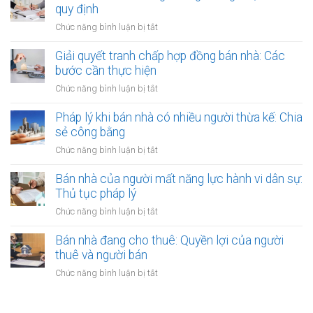
chứng
khi
quy định
người
có
thuê
thuê
ở
Chức năng bình luận bị tắt
thụ
đất
được
Bán
lý?
chưa
bảo
nhà
Giải quyết tranh chấp hợp đồng bán nhà: Các
có
vệ
có
bước cần thực hiện
sổ
ra
nên
đỏ
ở
Chức năng bình luận bị tắt
sao?
công
bằng
Giải
chứng
giấy
quyết
Pháp lý khi bán nhà có nhiều người thừa kế: Chia
không?
viết
tranh
sẻ công bằng
Lợi
tay
chấp
ích
ở
Chức năng bình luận bị tắt
hợp
và
Pháp
đồng
quy
lý
Bán nhà của người mất năng lực hành vi dân sự:
bán
định
khi
Thủ tục pháp lý
nhà:
bán
Các
ở
Chức năng bình luận bị tắt
nhà
bước
Bán
có
cần
nhà
Bán nhà đang cho thuê: Quyền lợi của người
nhiều
thực
của
thuê và người bán
người
hiện
người
thừa
ở
Chức năng bình luận bị tắt
mất
kế:
Bán
năng
Chia
nhà
lực
sẻ
đang