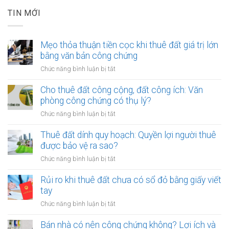
TIN MỚI
Mẹo thỏa thuận tiền cọc khi thuê đất giá trị lớn
bằng văn bản công chứng
ở
Chức năng bình luận bị tắt
Mẹo
thỏa
Cho thuê đất công cộng, đất công ích: Văn
thuận
phòng công chứng có thụ lý?
tiền
ở
Chức năng bình luận bị tắt
cọc
Cho
khi
thuê
Thuê đất dính quy hoạch: Quyền lợi người thuê
thuê
đất
được bảo vệ ra sao?
đất
công
giá
ở
Chức năng bình luận bị tắt
cộng,
trị
Thuê
đất
lớn
đất
Rủi ro khi thuê đất chưa có sổ đỏ bằng giấy viết
công
bằng
dính
tay
ích:
văn
quy
Văn
ở
Chức năng bình luận bị tắt
bản
hoạch:
phòng
Rủi
công
Quyền
công
ro
Bán nhà có nên công chứng không? Lợi ích và
chứng
lợi