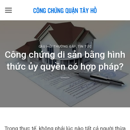
Skip
to
content
CÂU HỎI THƯỜNG GẶP
,
TIN TỨC
Công chứng di sản bằng hình
thức ủy quyền có hợp pháp?
Trong thực tế, không phải lúc nào tất cả người thừa