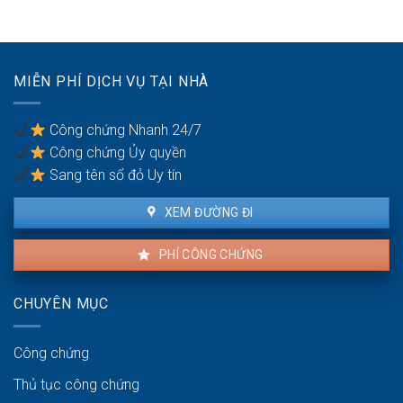
hành
công
cho
vi
bằng
thuê:
dân
Quyền
sự:
lợi
Thủ
MIỄN PHÍ DỊCH VỤ TẠI NHÀ
của
tục
người
pháp
thuê
lý
Công chứng Nhanh 24/7
và
Công chứng Ủy quyền
người
bán
Sang tên sổ đỏ Uy tín
XEM ĐƯỜNG ĐI
PHÍ CÔNG CHỨNG
CHUYÊN MỤC
Công chứng
Thủ tục công chứng