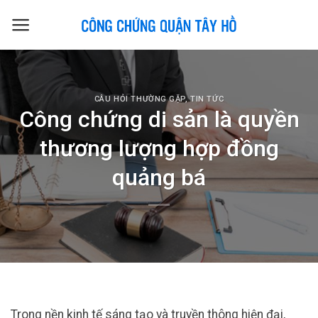
Skip
to
content
CÂU HỎI THƯỜNG GẶP
,
TIN TỨC
Công chứng di sản là quyền
thương lượng hợp đồng
quảng bá
Trong nền kinh tế sáng tạo và truyền thông hiện đại,