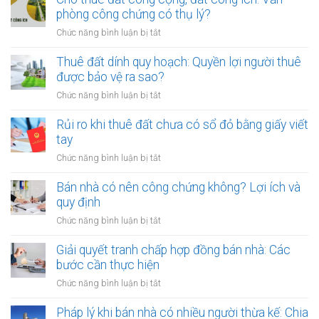
thuận
phòng công chứng có thụ lý?
tiền
ở
Chức năng bình luận bị tắt
cọc
Cho
khi
thuê
Thuê đất dính quy hoạch: Quyền lợi người thuê
thuê
đất
được bảo vệ ra sao?
đất
công
giá
ở
Chức năng bình luận bị tắt
cộng,
trị
Thuê
đất
lớn
đất
Rủi ro khi thuê đất chưa có sổ đỏ bằng giấy viết
công
bằng
dính
tay
ích:
văn
quy
Văn
ở
Chức năng bình luận bị tắt
bản
hoạch:
phòng
Rủi
công
Quyền
công
ro
Bán nhà có nên công chứng không? Lợi ích và
chứng
lợi
chứng
khi
quy định
người
có
thuê
thuê
ở
Chức năng bình luận bị tắt
thụ
đất
được
Bán
lý?
chưa
bảo
nhà
Giải quyết tranh chấp hợp đồng bán nhà: Các
có
vệ
có
bước cần thực hiện
sổ
ra
nên
đỏ
ở
Chức năng bình luận bị tắt
sao?
công
bằng
Giải
chứng
giấy
quyết
Pháp lý khi bán nhà có nhiều người thừa kế: Chia
không?