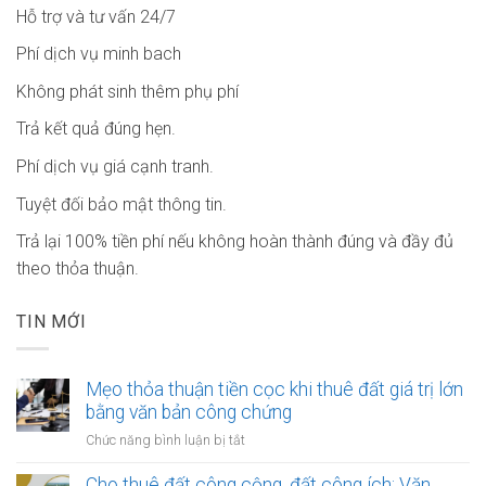
Hỗ trợ và tư vấn 24/7
Phí dịch vụ minh bach
Không phát sinh thêm phụ phí
Trả kết quả đúng hẹn.
Phí dịch vụ giá cạnh tranh.
Tuyệt đối bảo mật thông tin.
Trả lại 100% tiền phí nếu không hoàn thành đúng và đầy đủ
theo thỏa thuận.
TIN MỚI
Mẹo thỏa thuận tiền cọc khi thuê đất giá trị lớn
bằng văn bản công chứng
ở
Chức năng bình luận bị tắt
Mẹo
thỏa
Cho thuê đất công cộng, đất công ích: Văn