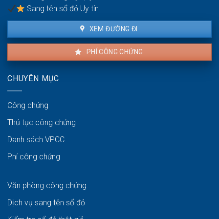
bán
Sang tên sổ đỏ Uy tín
XEM ĐƯỜNG ĐI
PHÍ CÔNG CHỨNG
CHUYÊN MỤC
Công chứng
Thủ tục công chứng
Danh sách VPCC
Phí công chứng
Văn phòng công chứng
Dịch vụ sang tên sổ đỏ