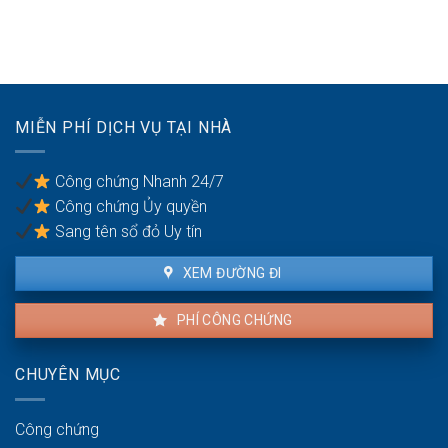
năng
Chia
nhà
lực
sẻ
đang
hành
công
cho
vi
bằng
thuê:
dân
Quyền
sự:
lợi
Thủ
MIỄN PHÍ DỊCH VỤ TẠI NHÀ
của
tục
người
pháp
thuê
lý
Công chứng Nhanh 24/7
và
Công chứng Ủy quyền
người
bán
Sang tên sổ đỏ Uy tín
XEM ĐƯỜNG ĐI
PHÍ CÔNG CHỨNG
CHUYÊN MỤC
Công chứng