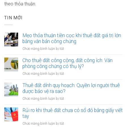
theo thỏa thuận.
TIN MỚI
Mẹo thỏa thuận tiền cọc khi thuê đất giá trị lớn
bằng văn bản công chứng
ở
Chức năng bình luận bị tắt
Mẹo
thỏa
Cho thuê đất công cộng, đất công ích: Văn
thuận
phòng công chứng có thụ lý?
tiền
ở
Chức năng bình luận bị tắt
cọc
Cho
khi
thuê
Thuê đất dính quy hoạch: Quyền lợi người thuê
thuê
đất
được bảo vệ ra sao?
đất
công
giá
ở
Chức năng bình luận bị tắt
cộng,
trị
Thuê
đất
lớn
đất
Rủi ro khi thuê đất chưa có sổ đỏ bằng giấy viết
công
bằng
dính
tay
ích:
văn
quy
Văn
ở
Chức năng bình luận bị tắt
bản
hoạch: