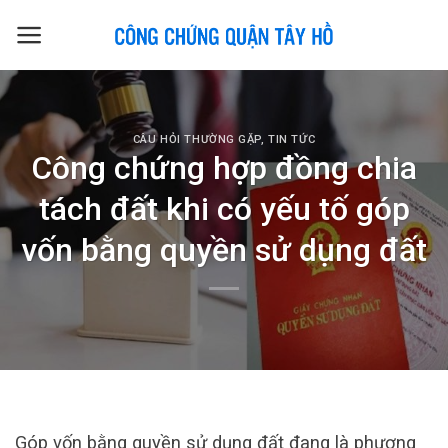
Skip
to
content
CÂU HỎI THƯỜNG GẶP
,
TIN TỨC
Công chứng hợp đồng chia
tách đất khi có yếu tố góp
vốn bằng quyền sử dụng đất
Góp vốn bằng quyền sử dụng đất đang là phương