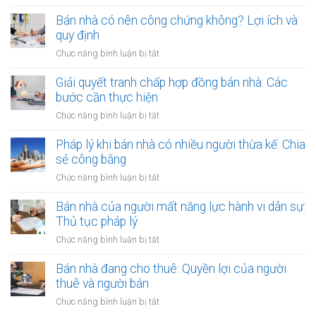
phòng
Rủi
công
Quyền
công
ro
Bán nhà có nên công chứng không? Lợi ích và
chứng
lợi
chứng
khi
quy định
người
có
thuê
thuê
ở
Chức năng bình luận bị tắt
thụ
đất
được
Bán
lý?
chưa
bảo
nhà
Giải quyết tranh chấp hợp đồng bán nhà: Các
có
vệ
có
bước cần thực hiện
sổ
ra
nên
đỏ
ở
Chức năng bình luận bị tắt
sao?
công
bằng
Giải
chứng
giấy
quyết
Pháp lý khi bán nhà có nhiều người thừa kế: Chia
không?
viết
tranh
sẻ công bằng
Lợi
tay
chấp
ích
ở
Chức năng bình luận bị tắt
hợp
và
Pháp
đồng
quy
lý
Bán nhà của người mất năng lực hành vi dân sự:
bán
định
khi
Thủ tục pháp lý
nhà:
bán
Các
ở
Chức năng bình luận bị tắt
nhà
bước
Bán
có
cần
nhà
Bán nhà đang cho thuê: Quyền lợi của người
nhiều
thực
của
thuê và người bán
người
hiện
người
thừa
ở
Chức năng bình luận bị tắt
mất
kế:
Bán