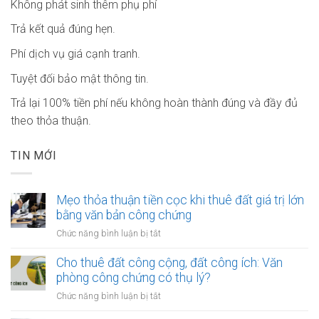
Không phát sinh thêm phụ phí
Trả kết quả đúng hẹn.
Phí dịch vụ giá cạnh tranh.
Tuyệt đối bảo mật thông tin.
Trả lại 100% tiền phí nếu không hoàn thành đúng và đầy đủ
theo thỏa thuận.
TIN MỚI
Mẹo thỏa thuận tiền cọc khi thuê đất giá trị lớn
bằng văn bản công chứng
ở
Chức năng bình luận bị tắt
Mẹo
thỏa
Cho thuê đất công cộng, đất công ích: Văn
thuận
phòng công chứng có thụ lý?
tiền
ở
Chức năng bình luận bị tắt
cọc
Cho
khi