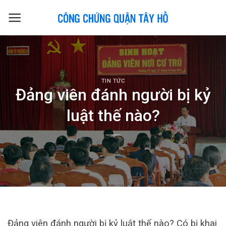
Skip
to
content
TIN TỨC
Đảng viên đánh người bị kỷ
luật thế nào?
Đảng viên đánh người bị kỷ luật thế nào? Có bị khai