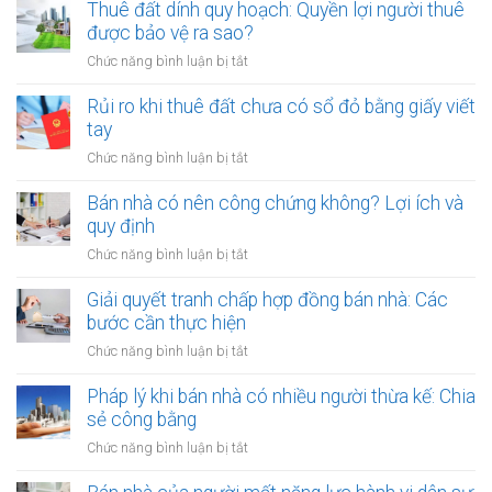
thuê
Thuê đất dính quy hoạch: Quyền lợi người thuê
thuê
đất
được bảo vệ ra sao?
đất
công
giá
ở
Chức năng bình luận bị tắt
cộng,
trị
Thuê
đất
lớn
đất
Rủi ro khi thuê đất chưa có sổ đỏ bằng giấy viết
công
bằng
dính
tay
ích:
văn
quy
Văn
ở
Chức năng bình luận bị tắt
bản
hoạch:
phòng
Rủi
công
Quyền
công
ro
Bán nhà có nên công chứng không? Lợi ích và
chứng
lợi
chứng
khi
quy định
người
có
thuê
thuê
ở
Chức năng bình luận bị tắt
thụ
đất
được
Bán
lý?
chưa
bảo
nhà
Giải quyết tranh chấp hợp đồng bán nhà: Các
có
vệ
có
bước cần thực hiện
sổ
ra
nên
đỏ
ở
Chức năng bình luận bị tắt
sao?
công
bằng
Giải
chứng
giấy
quyết
Pháp lý khi bán nhà có nhiều người thừa kế: Chia
không?
viết
tranh
sẻ công bằng
Lợi
tay
chấp
ích
ở
Chức năng bình luận bị tắt
hợp
và
Pháp
đồng
quy
lý