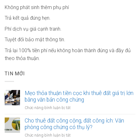
Không phát sinh thêm phụ phí
Trả kết quả đúng hẹn.
Phí dịch vụ giá cạnh tranh.
Tuyệt đối bảo mật thông tin.
Trả lại 100% tiền phí nếu không hoàn thành đúng và đầy đủ
theo thỏa thuận.
TIN MỚI
Mẹo thỏa thuận tiền cọc khi thuê đất giá trị lớn
bằng văn bản công chứng
ở
Chức năng bình luận bị tắt
Mẹo
thỏa
Cho thuê đất công cộng, đất công ích: Văn
thuận
phòng công chứng có thụ lý?
tiền
ở
Chức năng bình luận bị tắt
cọc