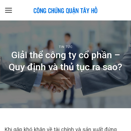
Skip
to
content
TIN TỨC
Giải thể công ty cổ phần –
Quy định và thủ tục ra sao?
Khi gặp khó khăn về tài chính và sản xuất đứng