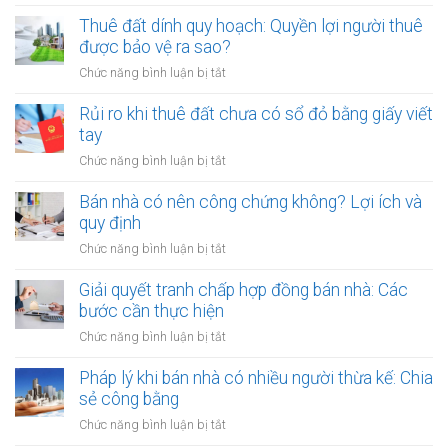
Cho
khi
thuê
Thuê đất dính quy hoạch: Quyền lợi người thuê
thuê
đất
được bảo vệ ra sao?
đất
công
giá
ở
Chức năng bình luận bị tắt
cộng,
trị
Thuê
đất
lớn
đất
Rủi ro khi thuê đất chưa có sổ đỏ bằng giấy viết
công
bằng
dính
tay
ích:
văn
quy
Văn
ở
Chức năng bình luận bị tắt
bản
hoạch:
phòng
Rủi
công
Quyền
công
ro
Bán nhà có nên công chứng không? Lợi ích và
chứng
lợi
chứng
khi
quy định
người
có
thuê
thuê
ở
Chức năng bình luận bị tắt
thụ
đất
được
Bán
lý?
chưa
bảo
nhà
Giải quyết tranh chấp hợp đồng bán nhà: Các
có
vệ
có
bước cần thực hiện
sổ
ra
nên
đỏ
ở
Chức năng bình luận bị tắt
sao?
công
bằng
Giải
chứng
giấy
quyết
Pháp lý khi bán nhà có nhiều người thừa kế: Chia
không?
viết
tranh
sẻ công bằng
Lợi
tay
chấp
ích
ở
Chức năng bình luận bị tắt
hợp
và
Pháp