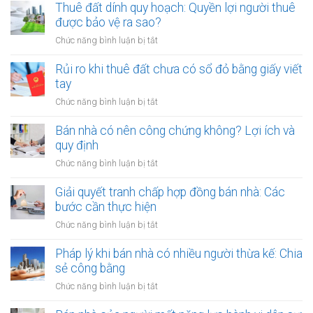
thuê
Thuê đất dính quy hoạch: Quyền lợi người thuê
thuê
đất
được bảo vệ ra sao?
đất
công
giá
ở
Chức năng bình luận bị tắt
cộng,
trị
Thuê
đất
lớn
đất
Rủi ro khi thuê đất chưa có sổ đỏ bằng giấy viết
công
bằng
dính
tay
ích:
văn
quy
Văn
ở
Chức năng bình luận bị tắt
bản
hoạch:
phòng
Rủi
công
Quyền
công
ro
Bán nhà có nên công chứng không? Lợi ích và
chứng
lợi
chứng
khi
quy định
người
có
thuê
thuê
ở
Chức năng bình luận bị tắt
thụ
đất
được
Bán
lý?
chưa
bảo
nhà
Giải quyết tranh chấp hợp đồng bán nhà: Các
có
vệ
có
bước cần thực hiện
sổ
ra
nên
đỏ
ở
Chức năng bình luận bị tắt
sao?
công
bằng
Giải
chứng
giấy
quyết
Pháp lý khi bán nhà có nhiều người thừa kế: Chia
không?
viết
tranh
sẻ công bằng
Lợi
tay
chấp
ích
ở
Chức năng bình luận bị tắt
hợp
và
Pháp
đồng
quy
lý