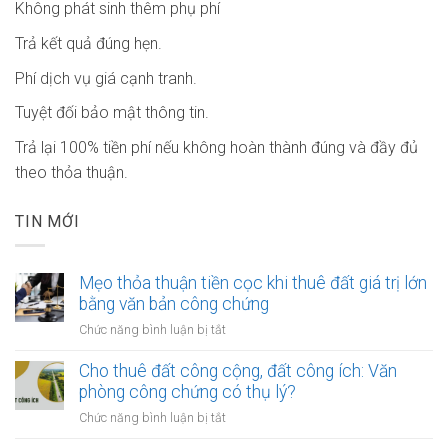
Không phát sinh thêm phụ phí
Trả kết quả đúng hẹn.
Phí dịch vụ giá cạnh tranh.
Tuyệt đối bảo mật thông tin.
Trả lại 100% tiền phí nếu không hoàn thành đúng và đầy đủ
theo thỏa thuận.
TIN MỚI
Mẹo thỏa thuận tiền cọc khi thuê đất giá trị lớn
bằng văn bản công chứng
ở
Chức năng bình luận bị tắt
Mẹo
thỏa
Cho thuê đất công cộng, đất công ích: Văn
thuận
phòng công chứng có thụ lý?
tiền
ở
Chức năng bình luận bị tắt
cọc
Cho
khi