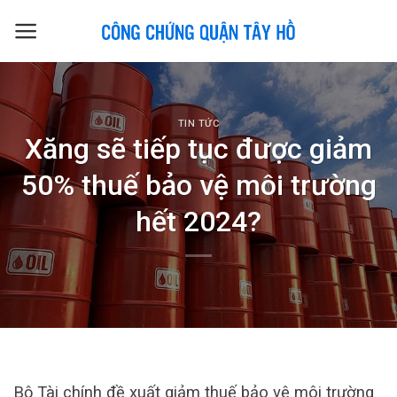
Skip
to
content
TIN TỨC
Xăng sẽ tiếp tục được giảm
50% thuế bảo vệ môi trường
hết 2024?
Bộ Tài chính đề xuất giảm thuế bảo vệ môi trường