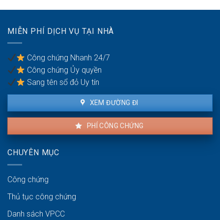
bằng
thuê:
dân
Quyền
sự:
lợi
Thủ
MIỄN PHÍ DỊCH VỤ TẠI NHÀ
của
tục
người
pháp
thuê
lý
Công chứng Nhanh 24/7
và
Công chứng Ủy quyền
người
bán
Sang tên sổ đỏ Uy tín
XEM ĐƯỜNG ĐI
PHÍ CÔNG CHỨNG
CHUYÊN MỤC
Công chứng
Thủ tục công chứng
Danh sách VPCC