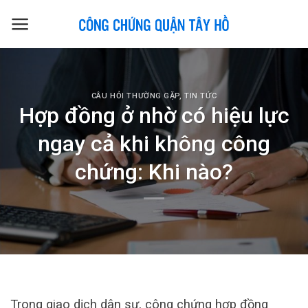
Skip
to
content
CÂU HỎI THƯỜNG GẶP
,
TIN TỨC
Hợp đồng ở nhờ có hiệu lực
ngay cả khi không công
chứng: Khi nào?
Trong giao dịch dân sự, công chứng hợp đồng