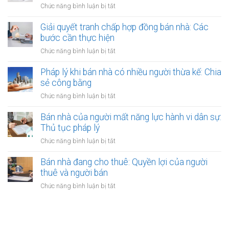
thuê
ở
Chức năng bình luận bị tắt
thụ
đất
được
Bán
lý?
chưa
bảo
nhà
Giải quyết tranh chấp hợp đồng bán nhà: Các
có
vệ
có
bước cần thực hiện
sổ
ra
nên
đỏ
ở
Chức năng bình luận bị tắt
sao?
công
bằng
Giải
chứng
giấy
quyết
Pháp lý khi bán nhà có nhiều người thừa kế: Chia
không?
viết
tranh
sẻ công bằng
Lợi
tay
chấp
ích
ở
Chức năng bình luận bị tắt
hợp
và
Pháp
đồng
quy
lý
Bán nhà của người mất năng lực hành vi dân sự:
bán
định
khi
Thủ tục pháp lý
nhà:
bán
Các
ở
Chức năng bình luận bị tắt
nhà
bước
Bán
có
cần
nhà
Bán nhà đang cho thuê: Quyền lợi của người
nhiều
thực
của
thuê và người bán
người
hiện
người
thừa
ở
Chức năng bình luận bị tắt
mất
kế:
Bán
năng
Chia
nhà
lực
sẻ
đang
hành
công
cho
vi