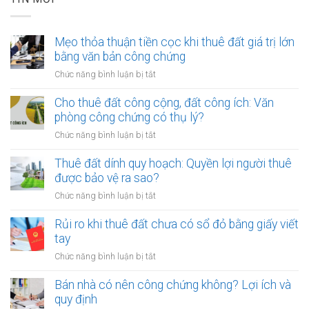
Mẹo thỏa thuận tiền cọc khi thuê đất giá trị lớn
bằng văn bản công chứng
ở
Chức năng bình luận bị tắt
Mẹo
thỏa
Cho thuê đất công cộng, đất công ích: Văn
thuận
phòng công chứng có thụ lý?
tiền
ở
Chức năng bình luận bị tắt
cọc
Cho
khi
thuê
Thuê đất dính quy hoạch: Quyền lợi người thuê
thuê
đất
được bảo vệ ra sao?
đất
công
giá
ở
Chức năng bình luận bị tắt
cộng,
trị
Thuê
đất
lớn
đất
Rủi ro khi thuê đất chưa có sổ đỏ bằng giấy viết
công
bằng
dính
tay
ích:
văn
quy
Văn
ở
Chức năng bình luận bị tắt
bản
hoạch:
phòng
Rủi
công
Quyền
công
ro
Bán nhà có nên công chứng không? Lợi ích và
chứng
lợi
chứng
khi
quy định
người
có
thuê