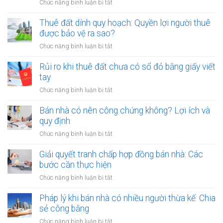
ở
Chức năng bình luận bị tắt
cọc
Cho
khi
thuê
Thuê đất dính quy hoạch: Quyền lợi người thuê
thuê
đất
được bảo vệ ra sao?
đất
công
giá
ở
Chức năng bình luận bị tắt
cộng,
trị
Thuê
đất
lớn
đất
Rủi ro khi thuê đất chưa có sổ đỏ bằng giấy viết
công
bằng
dính
tay
ích:
văn
quy
Văn
ở
Chức năng bình luận bị tắt
bản
hoạch:
phòng
Rủi
công
Quyền
công
ro
Bán nhà có nên công chứng không? Lợi ích và
chứng
lợi
chứng
khi
quy định
người
có
thuê
thuê
ở
Chức năng bình luận bị tắt
thụ
đất
được
Bán
lý?
chưa
bảo
nhà
Giải quyết tranh chấp hợp đồng bán nhà: Các
có
vệ
có
bước cần thực hiện
sổ
ra
nên
đỏ
ở
Chức năng bình luận bị tắt
sao?
công
bằng
Giải
chứng
giấy
quyết
Pháp lý khi bán nhà có nhiều người thừa kế: Chia
không?
viết
tranh
sẻ công bằng
Lợi
tay
chấp
ích
ở
Chức năng bình luận bị tắt