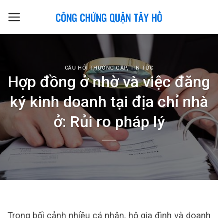
Skip
to
content
CÂU HỎI THƯỜNG GẶP
,
TIN TỨC
Hợp đồng ở nhờ và việc đăng
ký kinh doanh tại địa chỉ nhà
ở: Rủi ro pháp lý
Trong bối cảnh nhiều cá nhân, hộ gia đình và doanh