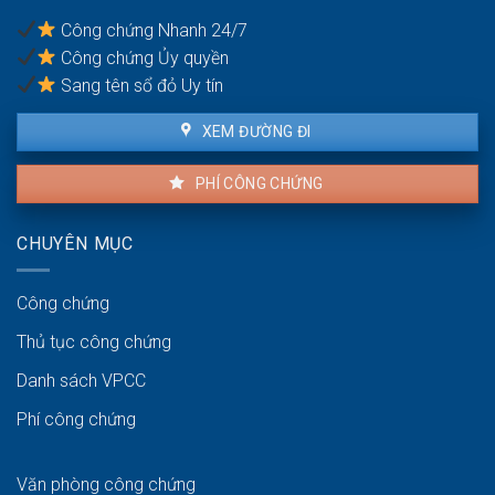
pháp
thuê
lý
Công chứng Nhanh 24/7
và
Công chứng Ủy quyền
người
bán
Sang tên sổ đỏ Uy tín
XEM ĐƯỜNG ĐI
PHÍ CÔNG CHỨNG
CHUYÊN MỤC
Công chứng
Thủ tục công chứng
Danh sách VPCC
Phí công chứng
Văn phòng công chứng