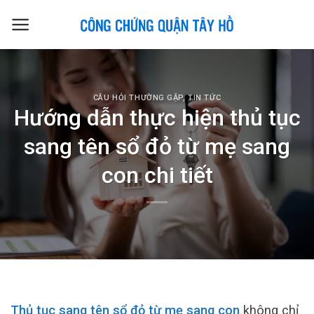
Skip
to
content
CÂU HỎI THƯỜNG GẶP
,
TIN TỨC
Hướng dẫn thực hiện thủ tục
sang tên sổ đỏ từ mẹ sang
con chi tiết
Thủ tục sang tên sổ đỏ từ mẹ sang con
không chỉ