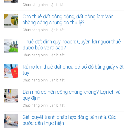
ở
Chức năng bình luận bị tắt
Mẹo
thỏa
Cho thuê đất công cộng, đất công ích: Văn
thuận
phòng công chứng có thụ lý?
tiền
ở
Chức năng bình luận bị tắt
cọc
Cho
khi
thuê
Thuê đất dính quy hoạch: Quyền lợi người thuê
thuê
đất
được bảo vệ ra sao?
đất
công
giá
ở
Chức năng bình luận bị tắt
cộng,
trị
Thuê
đất
lớn
đất
Rủi ro khi thuê đất chưa có sổ đỏ bằng giấy viết
công
bằng
dính
tay
ích:
văn
quy
Văn
ở
Chức năng bình luận bị tắt
bản
hoạch:
phòng
Rủi
công
Quyền
công
ro
Bán nhà có nên công chứng không? Lợi ích và
chứng
lợi
chứng
khi
quy định
người
có
thuê
thuê
ở
Chức năng bình luận bị tắt
thụ
đất
được
Bán
lý?
chưa
bảo
nhà
Giải quyết tranh chấp hợp đồng bán nhà: Các
có
vệ
có
bước cần thực hiện
sổ
ra
nên