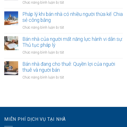
đỏ
ở
Chức năng bình luận bị tắt
sao?
công
bằng
Giải
chứng
giấy
quyết
Pháp lý khi bán nhà có nhiều người thừa kế: Chia
không?
viết
tranh
sẻ công bằng
Lợi
tay
chấp
ích
ở
Chức năng bình luận bị tắt
hợp
và
Pháp
đồng
quy
lý
Bán nhà của người mất năng lực hành vi dân sự:
bán
định
khi
Thủ tục pháp lý
nhà:
bán
Các
ở
Chức năng bình luận bị tắt
nhà
bước
Bán
có
cần
nhà
Bán nhà đang cho thuê: Quyền lợi của người
nhiều
thực
của
thuê và người bán
người
hiện
người
thừa
ở
Chức năng bình luận bị tắt
mất
kế:
Bán
năng
Chia
nhà
lực
sẻ
đang
hành
công
cho
vi
bằng
thuê:
dân
Quyền
sự:
lợi
Thủ
MIỄN PHÍ DỊCH VỤ TẠI NHÀ
của
tục
người